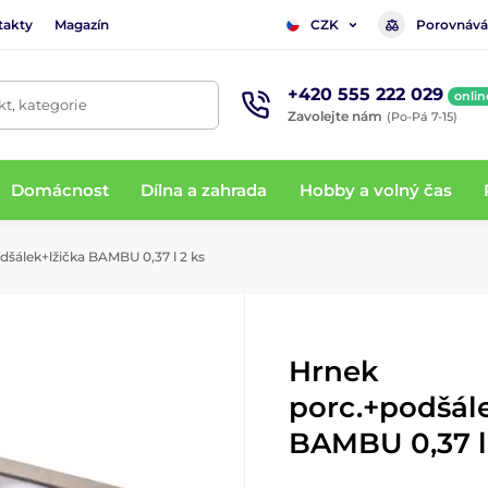
takty
Magazín
Porovnává
CZK
+420 555 222 029
onlin
t, kategorie
Zavolejte nám
(Po-Pá 7-15)
Domácnost
Dílna a zahrada
Hobby a volný čas
šálek+lžička BAMBU 0,37 l 2 ks
Hrnek
porc.+podšál
BAMBU 0,37 l