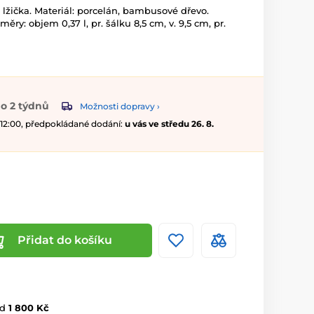
lžička. Materiál: porcelán, bambusové dřevo.
měry: objem 0,37 l, pr. šálku 8,5 cm, v. 9,5 cm, pr.
o 2 týdnů
Možnosti dopravy ›
 12:00, předpokládané dodání:
u vás ve středu 26. 8.
Přidat do košíku
d
1 800 Kč