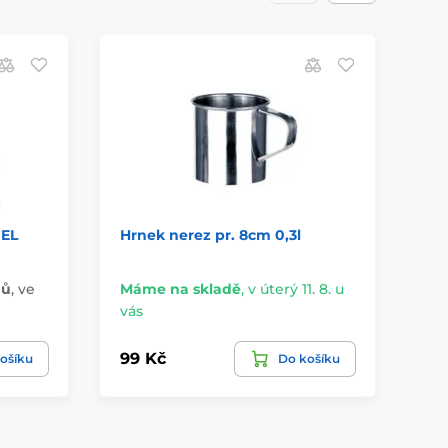
GEL
Hrnek nerez pr. 8cm 0,3l
Hr
nů
,
ve
Máme na skladě
,
v úterý 11. 8. u
Má
vás
vá
99 Kč
14
ošíku
Do košíku