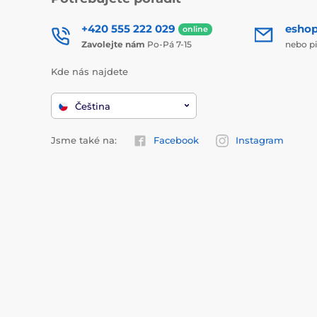
+420 555 222 029
esho
online
Zavolejte nám
Po-Pá 7-15
nebo p
Kde nás najdete
Čeština
Jsme také na:
Facebook
Instagram