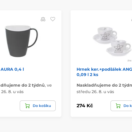
 AURA 0,4 l
Hrnek ker.+podšálek AN
0,09 l 2 ks
adňujeme do 2 týdnů
,
ve
Naskladňujeme do 2 týd
26. 8. u vás
středu 26. 8. u vás
274 Kč
Do košíku
Do k