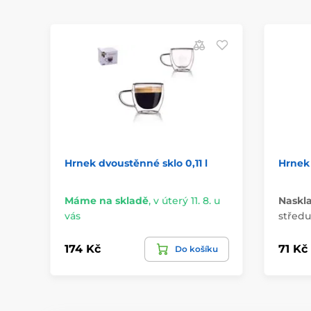
Hrnek dvoustěnné sklo 0,11 l
Hrnek
Máme na skladě
,
v úterý 11. 8. u
Naskl
vás
středu 
174 Kč
71 Kč
Do košíku