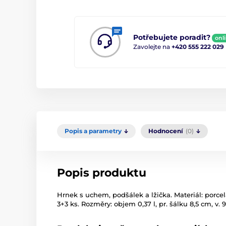
Potřebujete poradit?
onl
Zavolejte na
+420 555 222 029
Popis a parametry
Hodnocení
(0)
Popis produktu
Hrnek s uchem, podšálek a lžička. Materiál: porce
3+3 ks. Rozměry: objem 0,37 l, pr. šálku 8,5 cm, v. 9