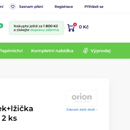
ní
Seznam přání
Registrace
Přihlásit se
0
e
Nakupte ještě za
1 800 Kč
0 Kč
a získejte
dopravu zdarma
Papírnictví
Kompletní nabídka
Výprodej
ek+lžička
Zobrazit další zboží ›
 2 ks