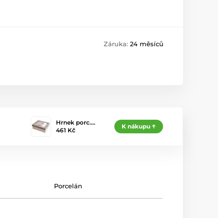
Záruka:
24 měsíců
Hrnek porc.…
K nákupu
461 Kč
Porcelán