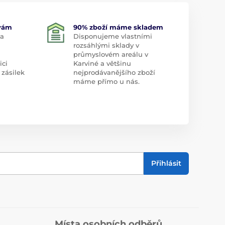
 vám
90% zboží máme skladem
 a
Disponujeme vlastními
rozsáhlými sklady v
průmyslovém areálu v
ici
Karviné a většinu
 zásilek
nejprodávanějšího zboží
máme přímo u nás.
Přihlásit
Místa osobních odběrů