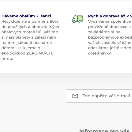
Dáváme obalům 2. šanci
Rychlá doprava až k
Recyklujeme a balíme z 80%
Využíváme spolehlivé
do použitých a obnovitelných
prověžené dopravce a
obalových materiálů. Vážíme
zakládáme si na
si naší planety a záleží nám
bezproblémové exped
na tom, jakou ji necháme
vašich zásilek, většinu
dětem. Usilujeme o
odesíláme ještě v den
ekologickou ZERO WASTE
objednávky.
firmu.
Zde napište váš e-mail
Informace pro vás