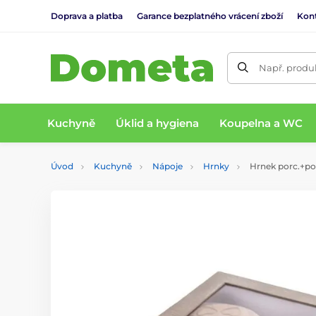
Doprava a platba
Garance bezplatného vrácení zboží
Kon
Např. produk
Kuchyně
Úklid a hygiena
Koupelna a WC
Úvod
Kuchyně
Nápoje
Hrnky
Hrnek porc.+pod