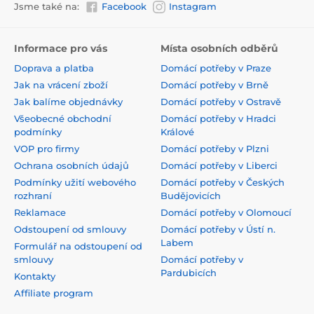
Jsme také na:
Facebook
Instagram
Informace pro vás
Místa osobních odběrů
Doprava a platba
Domácí potřeby v Praze
Jak na vrácení zboží
Domácí potřeby v Brně
Jak balíme objednávky
Domácí potřeby v Ostravě
Všeobecné obchodní
Domácí potřeby v Hradci
podmínky
Králové
VOP pro firmy
Domácí potřeby v Plzni
Ochrana osobních údajů
Domácí potřeby v Liberci
Podmínky užití webového
Domácí potřeby v Českých
rozhraní
Budějovicích
Reklamace
Domácí potřeby v Olomoucí
Odstoupení od smlouvy
Domácí potřeby v Ústí n.
Labem
Formulář na odstoupení od
smlouvy
Domácí potřeby v
Pardubicích
Kontakty
Affiliate program