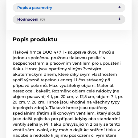
Popis a parametry
Hodnocení
(0)
Popis produktu
Tlakové hrnce DUO 4+7 l - souprava dvou hrnců s
jednou společnou pružnou tlakovou poklicí s
bezpečnostním a pracovním ventilem pro upouštění
tlaku. Hrnce jsou opatřeny silným 3vrstvým
akutermickým dnem, které díky svým vlastnostem
spoří výrazně tepelnou energii i čas strávený při
přípravě pokrmů. Max. využitelný objem. Materiál:
nerez ocel, bakelit. Rozměry: objem celé nádoby (ne
objem pracovní) 4 l, pr. 20 cm, v. 12,5 cm, objem 7 l, pr.
20 cm, v. 20 cm. Hrnce jsou vhodné na všechny typy
tepelných zdrojů. Tlakové hrnce jsou opatřeny
speciálním třetím silikonovým ventilem, který slouží
jako další pojistka pro případ, kdyby oba standardní
ventily selhaly. Při tlaku převyšujícím 2 bary se tento
ventil sám uvolní, aby mohlo dojít ke snížení tlaku v
nádobě a nedošlo k jejímu poškození či vymrštění