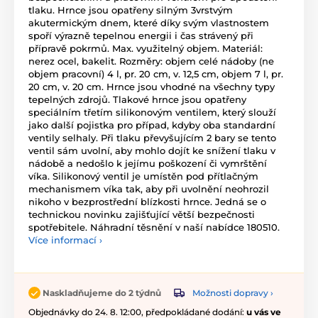
tlaku. Hrnce jsou opatřeny silným 3vrstvým
akutermickým dnem, které díky svým vlastnostem
spoří výrazně tepelnou energii i čas strávený při
přípravě pokrmů. Max. využitelný objem. Materiál:
nerez ocel, bakelit. Rozměry: objem celé nádoby (ne
objem pracovní) 4 l, pr. 20 cm, v. 12,5 cm, objem 7 l, pr.
20 cm, v. 20 cm. Hrnce jsou vhodné na všechny typy
tepelných zdrojů. Tlakové hrnce jsou opatřeny
speciálním třetím silikonovým ventilem, který slouží
jako další pojistka pro případ, kdyby oba standardní
ventily selhaly. Při tlaku převyšujícím 2 bary se tento
ventil sám uvolní, aby mohlo dojít ke snížení tlaku v
nádobě a nedošlo k jejímu poškození či vymrštění
víka. Silikonový ventil je umístěn pod přítlačným
mechanismem víka tak, aby při uvolnění neohrozil
nikoho v bezprostřední blízkosti hrnce. Jedná se o
technickou novinku zajišťující větší bezpečnosti
spotřebitele. Náhradní těsnění v naší nabídce 180510.
Více informací ›
Možnosti dopravy ›
Naskladňujeme do 2 týdnů
Objednávky do 24. 8. 12:00, předpokládané dodání:
u vás ve