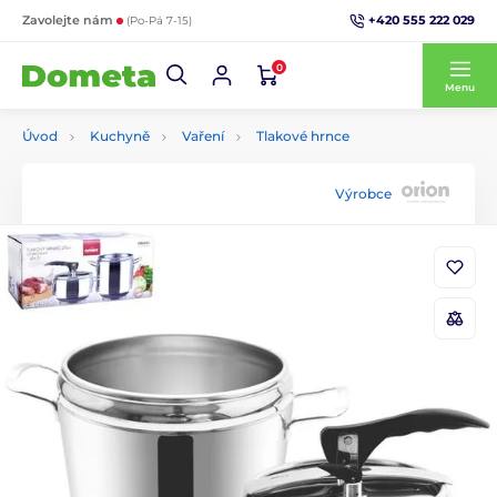
+420 555 222 029
Zavolejte nám
(Po-Pá 7-15)
0
Menu
Úvod
Kuchyně
Vaření
Tlakové hrnce
Výrobce