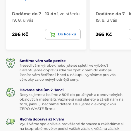
Dodáme do 7 - 10 dní
,
ve středu
Dodáme do 7 - 1
19. 8. u vás
19. 8. u vás
296 Kč
266 Kč
Do košíku
Šetříme vám vaše peníze
Nesedí vám výrobek nebo jste se spletli ve výběru?
Garantujeme dopravu zdarma zpět k nám do eshopu.
Peníze vám šetříme i hned u nákupu, vybíráme pro vás
výrobky za co nejvýhodnější ceny.
Dáváme obalům 2. šanci
Recyklujeme a balíme z 80% do použitých a obnovitelných
obalových materiálů. Vážíme si naší planety a záleží nám na
tom, jakou ji necháme dětem. Usilujeme o ekologickou
ZERO WASTE firmu.
Rychlá doprava až k vám
Využíváme spolehlivé a prověžené dopravce a zakládáme si
na bezproblémové expedici vašich zásilek, většinu zásilek