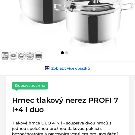
Zobrazit více obrázků
Doprava zdarma
Hrnec tlakový nerez PROFI 7
l+4 l duo
Tlakové hrnce DUO 4+7 l - souprava dvou hrnců s
jednou společnou pružnou tlakovou poklicí s
bezpečnostním a pracovním ventilem pro upouštění