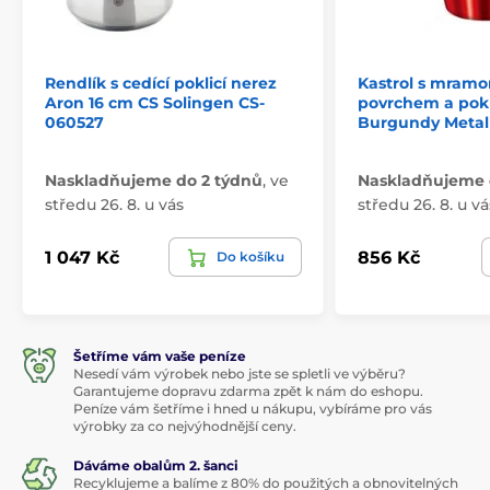
Rendlík s cedící poklicí nerez
Kastrol s mram
Aron 16 cm CS Solingen CS-
povrchem a pokl
060527
Burgundy Metall
Naskladňujeme do 2 týdnů
,
ve
Naskladňujeme 
středu 26. 8. u vás
středu 26. 8. u vá
1 047 Kč
856 Kč
Do košíku
Šetříme vám vaše peníze
Nesedí vám výrobek nebo jste se spletli ve výběru?
Garantujeme dopravu zdarma zpět k nám do eshopu.
Peníze vám šetříme i hned u nákupu, vybíráme pro vás
výrobky za co nejvýhodnější ceny.
Dáváme obalům 2. šanci
Recyklujeme a balíme z 80% do použitých a obnovitelných