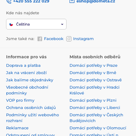
+420 555 222 029
eshop@dometa.cz
Kde nás najdete
Čeština
Jsme také na:
Facebook
Instagram
Informace pro vás
Místa osobních odběrů
Doprava a platba
Domácí potřeby v Praze
Jak na vrácení zboží
Domácí potřeby v Brně
Jak balíme objednávky
Domácí potřeby v Ostravě
Všeobecné obchodní
Domácí potřeby v Hradci
podmínky
Králové
VOP pro firmy
Domácí potřeby v Plzni
Ochrana osobních údajů
Domácí potřeby v Liberci
Podmínky užití webového
Domácí potřeby v Českých
rozhraní
Budějovicích
Reklamace
Domácí potřeby v Olomoucí
Odstoupení od smlouvy
Domácí potřeby v Ústí n.