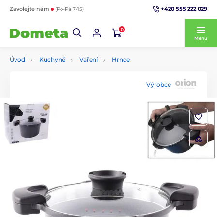
+420 555 222 029
Zavolejte nám
(Po-Pá 7-15)
0
Menu
Úvod
Kuchyně
Vaření
Hrnce
Výrobce