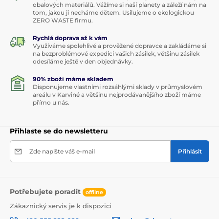
obalových materiálů. Vážíme si naší planety a záleží nám na
tom, jakou ji necháme dětem. Usilujeme o ekologickou
ZERO WASTE firmu.
Rychlá doprava až k vám
Využíváme spolehlivé a prověžené dopravce a zakládáme si
na bezproblémové expedici vašich zásilek, většinu zásilek
odesíláme ještě v den objednávky.
90% zboží máme skladem
Disponujeme vlastními rozsáhlými sklady v průmyslovém
areálu v Karviné a většinu nejprodávanějšího zboží máme
přímo u nás.
Přihlaste se do newsletteru
Zde napište váš e-mail
Přihlásit
Potřebujete poradit
offline
Zákaznický servis je k dispozici