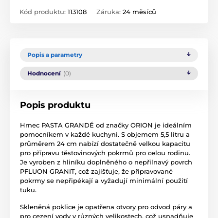
Kód produktu:
113108
Záruka:
24 měsíců
Popis a parametry
Hodnocení
(0)
Popis produktu
Hrnec PASTA GRANDÉ od značky ORION je ideálním
pomocníkem v každé kuchyni. S objemem 5,5 litru a
průměrem 24 cm nabízí dostatečně velkou kapacitu
pro přípravu těstovinových pokrmů pro celou rodinu.
Je vyroben z hliníku doplněného o nepřilnavý povrch
PFLUON GRANIT, což zajišťuje, že připravované
pokrmy se nepřipékají a vyžadují minimální použití
tuku.
Skleněná poklice je opatřena otvory pro odvod páry a
pro cezení vody v různých velikostech, což usnadňuje