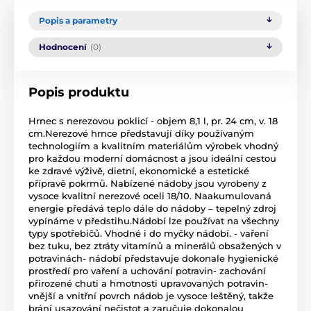
Popis a parametry
Hodnocení
(0)
Popis produktu
Hrnec s nerezovou poklicí - objem 8,1 l, pr. 24 cm, v. 18
cm.Nerezové hrnce představují díky používaným
technologiím a kvalitním materiálům výrobek vhodný
pro každou moderní domácnost a jsou ideální cestou
ke zdravé výživě, dietní, ekonomické a estetické
přípravě pokrmů. Nabízené nádoby jsou vyrobeny z
vysoce kvalitní nerezové oceli 18/10. Naakumulovaná
energie předává teplo dále do nádoby – tepelný zdroj
vypínáme v předstihu.Nádobí lze používat na všechny
typy spotřebičů. Vhodné i do myčky nádobí. - vaření
bez tuku, bez ztráty vitamínů a minerálů obsažených v
potravinách- nádobí představuje dokonale hygienické
prostředí pro vaření a uchování potravin- zachování
přirozené chuti a hmotnosti upravovaných potravin-
vnější a vnitřní povrch nádob je vysoce leštěný, takže
brání usazování nečistot a zaručuje dokonalou