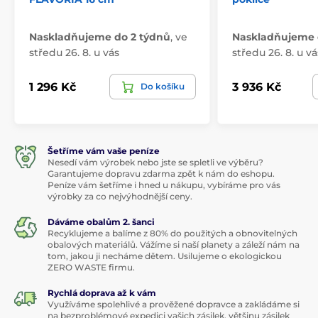
Naskladňujeme do 2 týdnů
,
ve
Naskladňujeme 
středu 26. 8. u vás
středu 26. 8. u vá
1 296 Kč
3 936 Kč
Do košíku
Šetříme vám vaše peníze
Nesedí vám výrobek nebo jste se spletli ve výběru?
Garantujeme dopravu zdarma zpět k nám do eshopu.
Peníze vám šetříme i hned u nákupu, vybíráme pro vás
výrobky za co nejvýhodnější ceny.
Dáváme obalům 2. šanci
Recyklujeme a balíme z 80% do použitých a obnovitelných
obalových materiálů. Vážíme si naší planety a záleží nám na
tom, jakou ji necháme dětem. Usilujeme o ekologickou
ZERO WASTE firmu.
Rychlá doprava až k vám
Využíváme spolehlivé a prověžené dopravce a zakládáme si
na bezproblémové expedici vašich zásilek, většinu zásilek