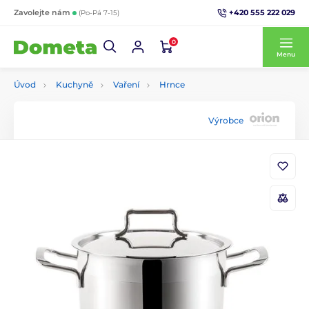
+420 555 222 029
Zavolejte nám
(Po-Pá 7-15)
0
Menu
Úvod
Kuchyně
Vaření
Hrnce
Výrobce