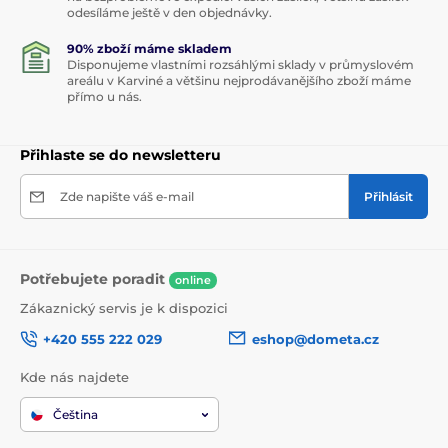
odesíláme ještě v den objednávky.
90% zboží máme skladem
Disponujeme vlastními rozsáhlými sklady v průmyslovém
areálu v Karviné a většinu nejprodávanějšího zboží máme
přímo u nás.
Přihlaste se do newsletteru
Zde napište váš e-mail
Přihlásit
Potřebujete poradit
online
Zákaznický servis je k dispozici
+420 555 222 029
eshop@dometa.cz
Kde nás najdete
Čeština