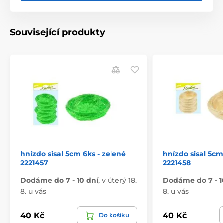
Související produkty
hnízdo sisal 5cm 6ks - zelené
hnízdo sisal 5cm
2221457
2221458
Dodáme do 7 - 10 dní
,
v úterý 18.
Dodáme do 7 - 1
8. u vás
8. u vás
40 Kč
40 Kč
Do košíku