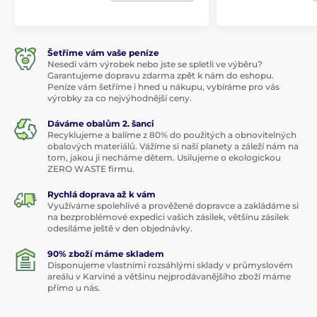
Šetříme vám vaše peníze
Nesedí vám výrobek nebo jste se spletli ve výběru?
Garantujeme dopravu zdarma zpět k nám do eshopu.
Peníze vám šetříme i hned u nákupu, vybíráme pro vás
výrobky za co nejvýhodnější ceny.
Dáváme obalům 2. šanci
Recyklujeme a balíme z 80% do použitých a obnovitelných
obalových materiálů. Vážíme si naší planety a záleží nám na
tom, jakou ji necháme dětem. Usilujeme o ekologickou
ZERO WASTE firmu.
Rychlá doprava až k vám
Využíváme spolehlivé a prověžené dopravce a zakládáme si
na bezproblémové expedici vašich zásilek, většinu zásilek
odesíláme ještě v den objednávky.
90% zboží máme skladem
Disponujeme vlastními rozsáhlými sklady v průmyslovém
areálu v Karviné a většinu nejprodávanějšího zboží máme
přímo u nás.