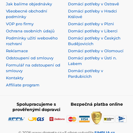
Jak balíme objednávky
Domácí potřeby v Ostravě
Všeobecné obchodní
Domácí potřeby v Hradci
podmínky
Králové
VOP pro firmy
Domácí potřeby v Plzni
Ochrana osobních údajů
Domácí potřeby v Liberci
Podmínky užití webového
Domácí potřeby v Českých
rozhraní
Budějovicích
Reklamace
Domácí potřeby v Olomoucí
Odstoupení od smlouvy
Domácí potřeby v Ústí n.
Labem
Formulář na odstoupení od
smlouvy
Domácí potřeby v
Pardubicích
Kontakty
Affiliate program
Spolupracujeme s
Bezpečná platba online
prověřenými dopravci
© 2026 www.dometa.cz ⦁ E-shop vytvořila
SIMPLIA.cz