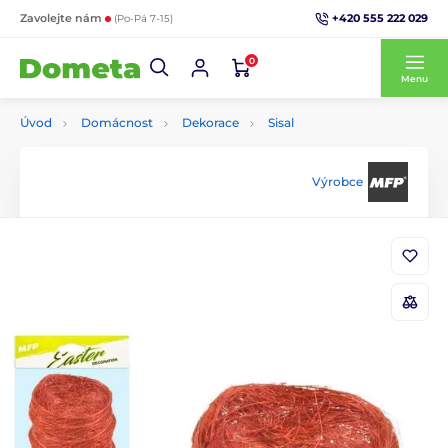
+420 555 222 029
Zavolejte nám
(Po-Pá 7-15)
0
Menu
Úvod
Domácnost
Dekorace
Sisal
Výrobce