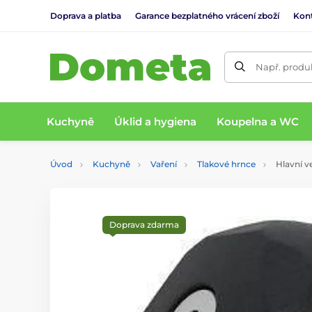
Doprava a platba
Garance bezplatného vrácení zboží
Kon
Např. produk
Kuchyně
Úklid a hygiena
Koupelna a WC
Úvod
Kuchyně
Vaření
Tlakové hrnce
Hlavní ve
Doprava zdarma