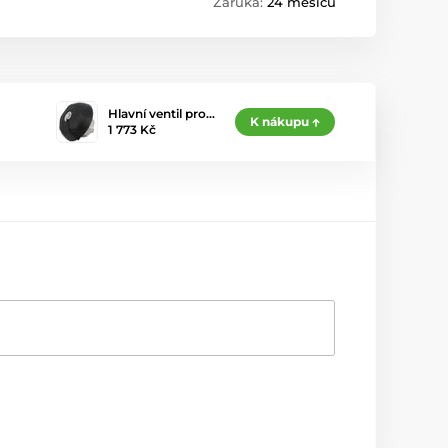
Záruka:
24 měsíců
Hlavní ventil pro…
K nákupu
1 773 Kč