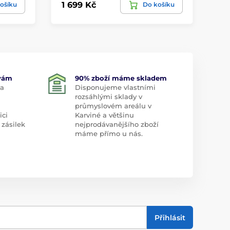
1 699 Kč
73
ošíku
Do košíku
 vám
90% zboží máme skladem
 a
Disponujeme vlastními
rozsáhlými sklady v
průmyslovém areálu v
ici
Karviné a většinu
 zásilek
nejprodávanějšího zboží
máme přímo u nás.
Přihlásit