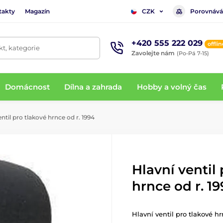
takty
Magazín
Porovnává
CZK
+420 555 222 029
offlin
t, kategorie
Zavolejte nám
(Po-Pá 7-15)
Domácnost
Dílna a zahrada
Hobby a volný čas
ntil pro tlakové hrnce od r. 1994
Hlavní ventil
hrnce od r. 1
Hlavní ventil pro tlakové hr