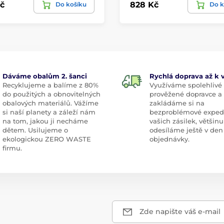
č
828 Kč
Do košíku
Do k
Dáváme obalům 2. šanci
Rychlá doprava až k
Recyklujeme a balíme z 80%
Využíváme spolehlivé
do použitých a obnovitelných
prověžené dopravce a
obalových materiálů. Vážíme
zakládáme si na
si naší planety a záleží nám
bezproblémové exped
na tom, jakou ji necháme
vašich zásilek, většinu
dětem. Usilujeme o
odesíláme ještě v den
ekologickou ZERO WASTE
objednávky.
firmu.
Zde napište váš e-mail