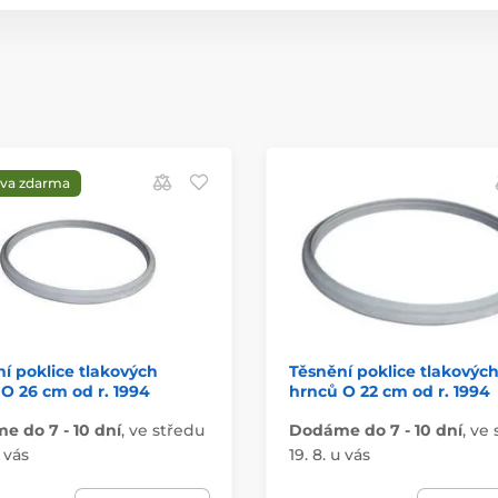
va zdarma
í poklice tlakových
Těsnění poklice tlakovýc
O 26 cm od r. 1994
hrnců O 22 cm od r. 1994
 do 7 - 10 dní
,
ve středu
Dodáme do 7 - 10 dní
,
ve 
u vás
19. 8. u vás