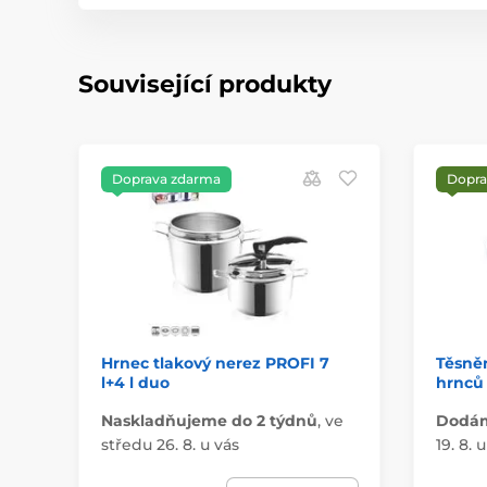
Související produkty
Doprava zdarma
Dopra
Hrnec tlakový nerez PROFI 7
Těsněn
l+4 l duo
hrnců 
Naskladňujeme do 2 týdnů
,
ve
Dodáme
středu 26. 8. u vás
19. 8. 