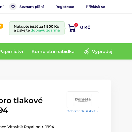
ní
Seznam přání
Registrace
Přihlásit se
0
e
Nakupte ještě za
1 800 Kč
0 Kč
a získejte
dopravu zdarma
Papírnictví
Kompletní nabídka
Výprodej
 pro tlakové
994
Zobrazit další zboží ›
nce Vitavit® Royal od r. 1994