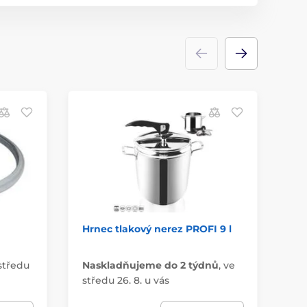
h
Hrnec tlakový nerez PROFI 9 l
Tě
hr
středu
Naskladňujeme do 2 týdnů
,
ve
Do
středu 26. 8. u vás
19.