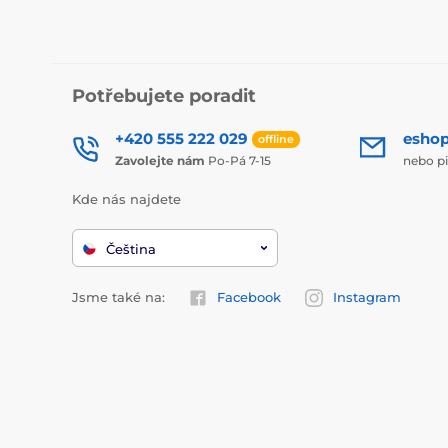
Potřebujete poradit
+420 555 222 029
esho
offline
Zavolejte nám
Po-Pá 7-15
nebo p
Kde nás najdete
Čeština
Jsme také na:
Facebook
Instagram