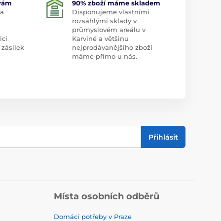
 vám
90% zboží máme skladem
 a
Disponujeme vlastními
rozsáhlými sklady v
průmyslovém areálu v
ici
Karviné a většinu
 zásilek
nejprodávanějšího zboží
máme přímo u nás.
Přihlásit
Místa osobních odběrů
Domácí potřeby v Praze