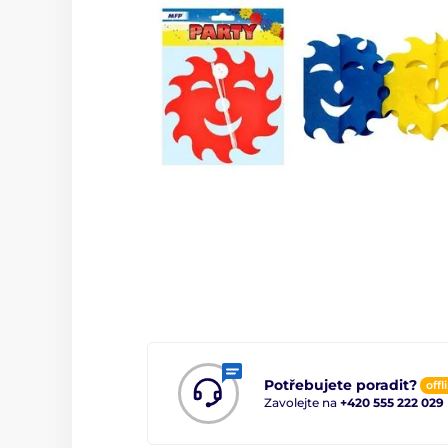
Potřebujete poradit?
offl
Zavolejte na
+420 555 222 029