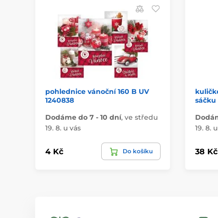
pohlednice vánoční 160 B UV
kuličk
1240838
sáčku
Dodáme do 7 - 10 dní
,
ve středu
Dodáme
19. 8. u vás
19. 8. 
4 Kč
38 Kč
Do košíku