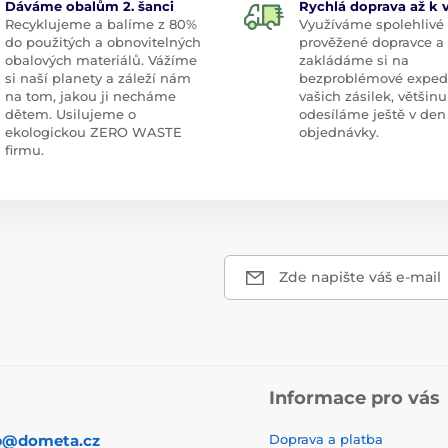
Dáváme obalům 2. šanci
Rychlá doprava až k
Recyklujeme a balíme z 80%
Využíváme spolehlivé
do použitých a obnovitelných
prověžené dopravce a
obalových materiálů. Vážíme
zakládáme si na
si naší planety a záleží nám
bezproblémové exped
na tom, jakou ji necháme
vašich zásilek, většinu
dětem. Usilujeme o
odesíláme ještě v den
ekologickou ZERO WASTE
objednávky.
firmu.
Zde napište váš e-mail
Informace pro vás
p@dometa.cz
Doprava a platba