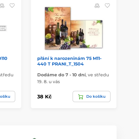
0110
přání k narozeninám 75 M11-
st
440 T PRANI_T_1504
me
středu
Dodáme do 7 - 10 dní
,
ve středu
Do
19. 8. u vás
19.
38 Kč
25
ošíku
Do košíku