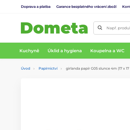
Doprava a platba
Garance bezplatného vrácení zboží
Kon
Např. produk
Kuchyně
Úklid a hygiena
Koupelna a WC
Úvod
Papírnictví
girlanda papír G05 slunce 4m (17 x 17