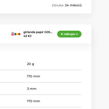
Záruka:
24 měsíců
girlanda papír G05…
K nákupu
43 Kč
20 g
170 mm
3 mm
170 mm