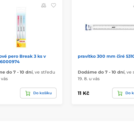
ové pero Break 3 ks v
pravítko 300 mm čiré 531
 6000974
 do 7 - 10 dní
,
ve středu
Dodáme do 7 - 10 dní
,
ve 
u vás
19. 8. u vás
11 Kč
Do košíku
Do k