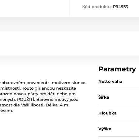
Kód produktu:
P94933
Parametry
Netto váha
ůznobarevném provedení s motivem slunce
místností. Touto girlandou nezkazíte
arozeninovou párty pro děti nebo pro
Šířka
něných. POUŽITÍ: Barevné motivy jsou
nost dle Vaší libosti. Délka: 4 m
věsem.
Hloubka
Výška