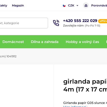
takty
Magazín
Porovnává
CZK
+420 555 222 029
offlin
t, kategorie
Zavolejte nám
(Po-Pá 7-15)
Domácnost
Dílna a zahrada
Hobby a volný čas
 cm) 1041912
girlanda papí
4m (17 x 17 c
Girlanda papír G05 slunce 4