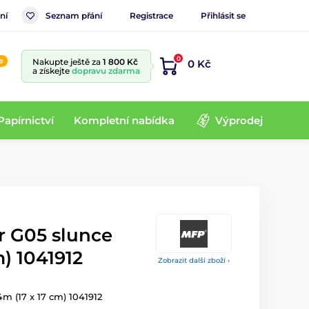
ní
Seznam přání
Registrace
Přihlásit se
0
e
Nakupte ještě za
1 800 Kč
0 Kč
a získejte
dopravu zdarma
Papírnictví
Kompletní nabídka
Výprodej
r G05 slunce
m) 1041912
Zobrazit další zboží ›
m (17 x 17 cm) 1041912