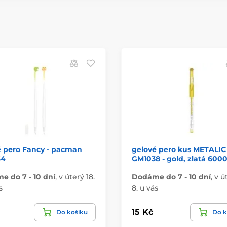
é pero Fancy - pacman
gelové pero kus METALIC
64
GM1038 - gold, zlatá 600
 do 7 - 10 dní
,
v úterý 18.
Dodáme do 7 - 10 dní
,
v ú
s
8. u vás
15 Kč
Do košíku
Do k