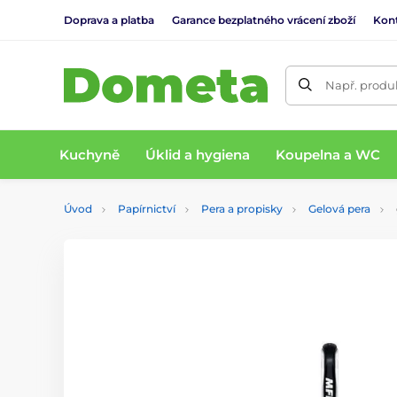
Doprava a platba
Garance bezplatného vrácení zboží
Kon
Např. produk
Kuchyně
Úklid a hygiena
Koupelna a WC
Úvod
Papírnictví
Pera a propisky
Gelová pera