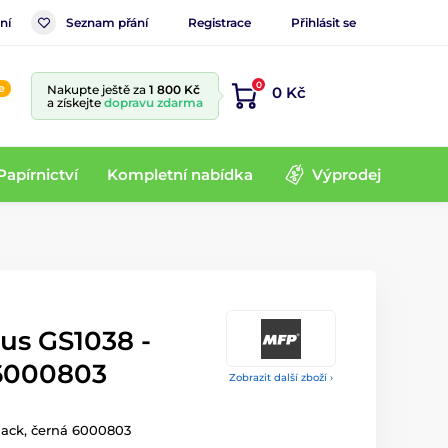
ní
Seznam přání
Registrace
Přihlásit se
0
e
Nakupte ještě za
1 800 Kč
0 Kč
a získejte
dopravu zdarma
Papírnictví
Kompletní nabídka
Výprodej
us GS1038 -
 6000803
Zobrazit další zboží ›
lack, černá 6000803