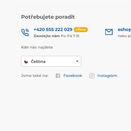
Potřebujete poradit
+420 555 222 029
esho
offline
Zavolejte nám
Po-Pá 7-15
nebo p
Kde nás najdete
Čeština
Jsme také na:
Facebook
Instagram