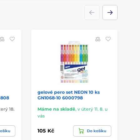
gelové pero set NEON 10 ks
ge
0808
GN1068-10 6000798
GG
terý 18.
Máme na skladě
,
v úterý 11. 8. u
Do
vás
8. 
105 Kč
10
ošíku
Do košíku