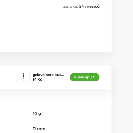
Záruka:
24 měsíců
gelové pero kus…
K nákupu
14 Kč
10 g
11 mm