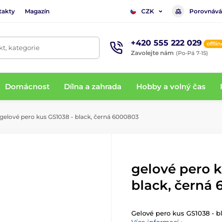
takty
Magazín
Porovnává
CZK
+420 555 222 029
offlin
t, kategorie
Zavolejte nám
(Po-Pá 7-15)
Domácnost
Dílna a zahrada
Hobby a volný čas
gelové pero kus GS1038 - black, černá 6000803
gelové pero k
black, černá
Gelové pero kus GS1038 - b