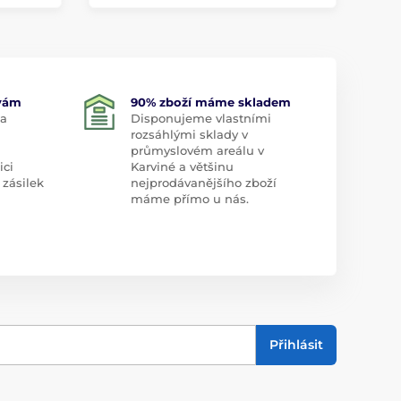
 vám
90% zboží máme skladem
 a
Disponujeme vlastními
rozsáhlými sklady v
průmyslovém areálu v
ici
Karviné a většinu
 zásilek
nejprodávanějšího zboží
máme přímo u nás.
Přihlásit