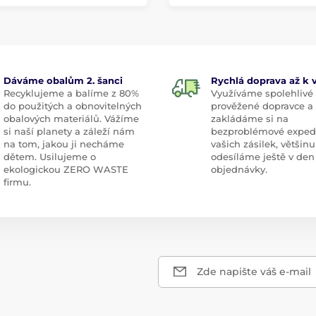
Dáváme obalům 2. šanci
Rychlá doprava až k
Recyklujeme a balíme z 80%
Využíváme spolehlivé
do použitých a obnovitelných
prověžené dopravce a
obalových materiálů. Vážíme
zakládáme si na
si naší planety a záleží nám
bezproblémové exped
na tom, jakou ji necháme
vašich zásilek, většinu
dětem. Usilujeme o
odesíláme ještě v den
ekologickou ZERO WASTE
objednávky.
firmu.
Zde napište váš e-mail