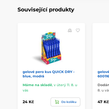
Související produkty
gelové pero kus QUICK DRY -
gelov
blue, modrá
60011
Máme na skladě
,
v úterý 11. 8. u
Dodáme
vás
8. u vá
24 Kč
47 Kč
Do košíku