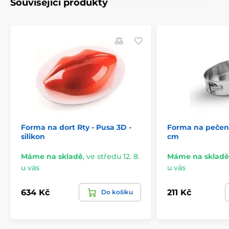
Související produkty
Forma na dort Rty - Pusa 3D -
Forma na pečení 
silikon
cm
Máme na skladě
,
ve středu 12. 8.
Máme na skladě
u vás
u vás
634 Kč
211 Kč
Do košíku