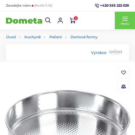
+420 555 222 029
Zavolejte nám
(Po-Pá 7-15)
0
Menu
Úvod
Kuchyně
Pečení
Dortové formy
Výrobce