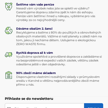
Šetříme vám vaše peníze
Nesedí vám výrobek nebo jste se spletli ve výběru?
Garantujeme dopravu zdarma zpět k nám do eshopu.
Peníze vám šetříme i hned u nákupu, vybíráme pro vás
výrobky za co nejvýhodnější ceny.
Dáváme obalům 2. šanci
Recyklujeme a balíme z 80% do použitých a obnovitelných
obalových materiálů. Vážíme si naší planety a záleží nám na
tom, jakou ji necháme dětem. Usilujeme o ekologickou
ZERO WASTE firmu.
Rychlá doprava až k vám
Využíváme spolehlivé a prověžené dopravce a zakládáme si
na bezproblémové expedici vašich zásilek, většinu zásilek
odesíláme ještě v den objednávky.
90% zboží máme skladem
Disponujeme vlastními rozsáhlými sklady v průmyslovém
areálu v Karviné a většinu nejprodávanějšího zboží máme
přímo u nás.
Přihlaste se do newsletteru