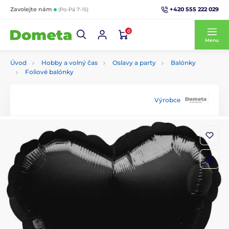
+420 555 222 029
Zavolejte nám
(Po-Pá 7-15)
0
Menu
Úvod
Hobby a volný čas
Oslavy a party
Balónky
Foliové balónky
Výrobce