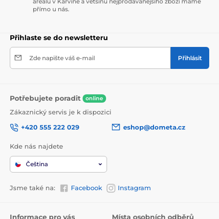
areálu v Karviné a většinu nejprodávanějšího zboží máme
přímo u nás.
Přihlaste se do newsletteru
Zde napište váš e-mail
Přihlásit
Potřebujete poradit
online
Zákaznický servis je k dispozici
+420 555 222 029
eshop@dometa.cz
Kde nás najdete
Čeština
Jsme také na:
Facebook
Instagram
Informace pro vás
Místa osobních odběrů