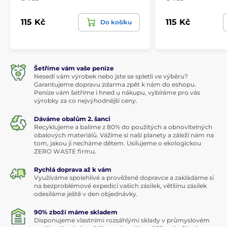
115 Kč
115 Kč
Do košíku
Šetříme vám vaše peníze
Nesedí vám výrobek nebo jste se spletli ve výběru?
Garantujeme dopravu zdarma zpět k nám do eshopu.
Peníze vám šetříme i hned u nákupu, vybíráme pro vás
výrobky za co nejvýhodnější ceny.
Dáváme obalům 2. šanci
Recyklujeme a balíme z 80% do použitých a obnovitelných
obalových materiálů. Vážíme si naší planety a záleží nám na
tom, jakou ji necháme dětem. Usilujeme o ekologickou
ZERO WASTE firmu.
Rychlá doprava až k vám
Využíváme spolehlivé a prověžené dopravce a zakládáme si
na bezproblémové expedici vašich zásilek, většinu zásilek
odesíláme ještě v den objednávky.
90% zboží máme skladem
Disponujeme vlastními rozsáhlými sklady v průmyslovém