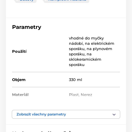
Parametry
vhodné do myčky
nádobí
,
na elektrickém
sporáku
,
na plynovém
Použití
sporáku
,
na
sklokeramickém
sporáku
Objem
330 ml
Materiál
Plast
,
Nerez
Zobrazit všechny parametry