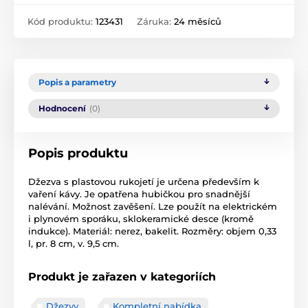
Kód produktu:
123431
Záruka:
24 měsíců
Popis a parametry
Hodnocení
(0)
Popis produktu
Džezva s plastovou rukojetí je určena především k
vaření kávy. Je opatřena hubičkou pro snadnější
nalévání. Možnost zavěšení. Lze použít na elektrickém
i plynovém sporáku, sklokeramické desce (kromě
indukce). Materiál: nerez, bakelit. Rozměry: objem 0,33
l, pr. 8 cm, v. 9,5 cm.
Produkt je zařazen v kategoriích
Džezvy
Kompletní nabídka