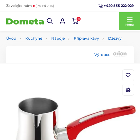
+420 555 222 029
Zavolejte nám
(Po-Pá 7-15)
0
Menu
Úvod
Kuchyně
Nápoje
Příprava kávy
Džezvy
Výrobce