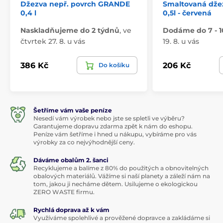
Džezva nepř. povrch GRANDE
Smaltovaná dže
0,4 l
0,5l - červená
Naskladňujeme do 2 týdnů
,
ve
Dodáme do 7 - 1
čtvrtek 27. 8. u vás
19. 8. u vás
386 Kč
206 Kč
Do košíku
Šetříme vám vaše peníze
Nesedí vám výrobek nebo jste se spletli ve výběru?
Garantujeme dopravu zdarma zpět k nám do eshopu.
Peníze vám šetříme i hned u nákupu, vybíráme pro vás
výrobky za co nejvýhodnější ceny.
Dáváme obalům 2. šanci
Recyklujeme a balíme z 80% do použitých a obnovitelných
obalových materiálů. Vážíme si naší planety a záleží nám na
tom, jakou ji necháme dětem. Usilujeme o ekologickou
ZERO WASTE firmu.
Rychlá doprava až k vám
Využíváme spolehlivé a prověžené dopravce a zakládáme si