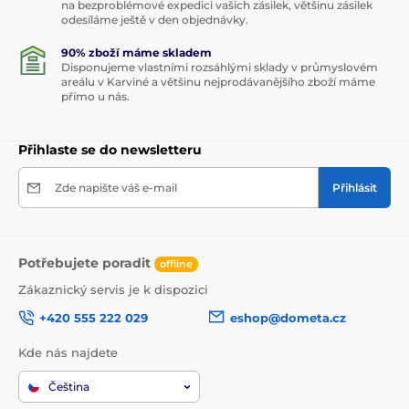
na bezproblémové expedici vašich zásilek, většinu zásilek
odesíláme ještě v den objednávky.
90% zboží máme skladem
Disponujeme vlastními rozsáhlými sklady v průmyslovém
areálu v Karviné a většinu nejprodávanějšího zboží máme
přímo u nás.
Přihlaste se do newsletteru
Zde napište váš e-mail
Přihlásit
Potřebujete poradit
offline
Zákaznický servis je k dispozici
+420 555 222 029
eshop@dometa.cz
Kde nás najdete
Čeština