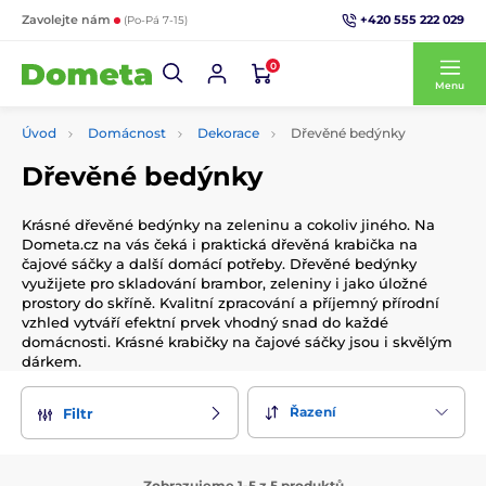
+420 555 222 029
Zavolejte nám
(Po-Pá 7-15)
0
Menu
Úvod
Domácnost
Dekorace
Dřevěné bedýnky
Dřevěné bedýnky
Krásné dřevěné bedýnky na zeleninu a cokoliv jiného. Na
Dometa.cz na vás čeká i praktická dřevěná krabička na
čajové sáčky a další domácí potřeby. Dřevěné bedýnky
využijete pro skladování brambor, zeleniny i jako úložné
prostory do skříně. Kvalitní zpracování a příjemný přírodní
vzhled vytváří efektní prvek vhodný snad do každé
domácnosti. Krásné krabičky na čajové sáčky jsou i skvělým
dárkem.
Řazení
Filtr
Zobrazujeme 1-5 z 5 produktů