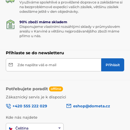
Využíváme spolehlivé a prověžené dopravce a zakládáme si
na bezproblémové expedici vašich zásilek, většinu zásilek
odesíláme ještě v den objednávky.
90% zboží máme skladem
Disponujeme vlastními rozsáhlými sklady v průmyslovém
areálu v Karviné a většinu nejprodávanějšího zboží máme
přímo u nás.
Přihlaste se do newsletteru
Zde napište váš e-mail
Přihlásit
Potřebujete poradit
offline
Zákaznický servis je k dispozici
+420 555 222 029
eshop@dometa.cz
Kde nás najdete
Čeština