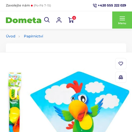
+420 555 222 029
Zavolejte nám
(Po-Pá 7-15)
0
Menu
Úvod
Papírnictví