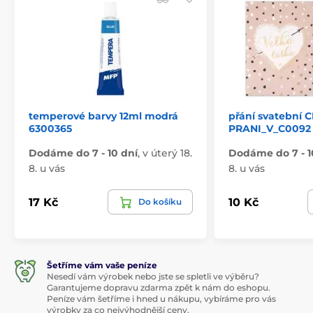
temperové barvy 12ml modrá
přání svatební 
6300365
PRANI_V_C0092
Dodáme do 7 - 10 dní
,
v úterý 18.
Dodáme do 7 - 1
8. u vás
8. u vás
17 Kč
10 Kč
Do košíku
Šetříme vám vaše peníze
Nesedí vám výrobek nebo jste se spletli ve výběru?
Garantujeme dopravu zdarma zpět k nám do eshopu.
Peníze vám šetříme i hned u nákupu, vybíráme pro vás
výrobky za co nejvýhodnější ceny.