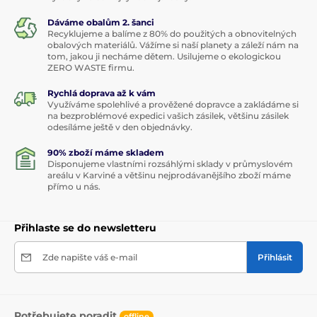
Dáváme obalům 2. šanci
Recyklujeme a balíme z 80% do použitých a obnovitelných
obalových materiálů. Vážíme si naší planety a záleží nám na
tom, jakou ji necháme dětem. Usilujeme o ekologickou
ZERO WASTE firmu.
Rychlá doprava až k vám
Využíváme spolehlivé a prověžené dopravce a zakládáme si
na bezproblémové expedici vašich zásilek, většinu zásilek
odesíláme ještě v den objednávky.
90% zboží máme skladem
Disponujeme vlastními rozsáhlými sklady v průmyslovém
areálu v Karviné a většinu nejprodávanějšího zboží máme
přímo u nás.
Přihlaste se do newsletteru
Zde napište váš e-mail
Přihlásit
Potřebujete poradit
offline