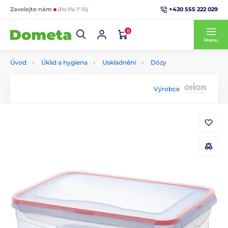
+420 555 222 029
Zavolejte nám
(Po-Pá 7-15)
0
Menu
Úvod
Úklid a hygiena
Uskladnění
Dózy
Výrobce