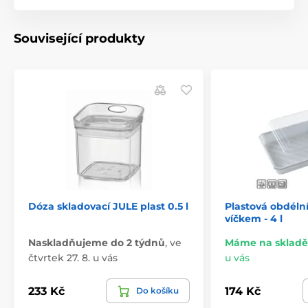
Související produkty
Dóza skladovací JULE plast 0.5 l
Plastová obdéln
víčkem - 4 l
Naskladňujeme do 2 týdnů
,
ve
Máme na skladě
čtvrtek 27. 8. u vás
u vás
233 Kč
174 Kč
Do košíku