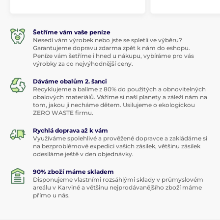
Šetříme vám vaše peníze
Nesedí vám výrobek nebo jste se spletli ve výběru?
Garantujeme dopravu zdarma zpět k nám do eshopu.
Peníze vám šetříme i hned u nákupu, vybíráme pro vás
výrobky za co nejvýhodnější ceny.
Dáváme obalům 2. šanci
Recyklujeme a balíme z 80% do použitých a obnovitelných
obalových materiálů. Vážíme si naší planety a záleží nám na
tom, jakou ji necháme dětem. Usilujeme o ekologickou
ZERO WASTE firmu.
Rychlá doprava až k vám
Využíváme spolehlivé a prověžené dopravce a zakládáme si
na bezproblémové expedici vašich zásilek, většinu zásilek
odesíláme ještě v den objednávky.
90% zboží máme skladem
Disponujeme vlastními rozsáhlými sklady v průmyslovém
areálu v Karviné a většinu nejprodávanějšího zboží máme
přímo u nás.