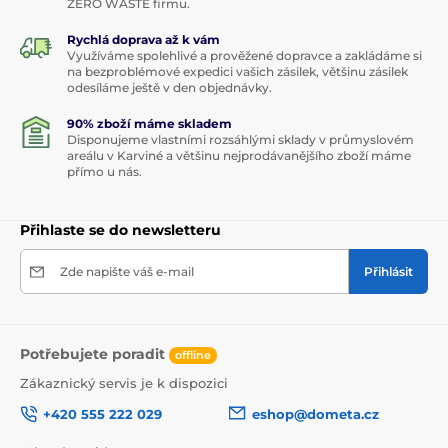
ZERO WASTE firmu.
Rychlá doprava až k vám
Využíváme spolehlivé a prověžené dopravce a zakládáme si
na bezproblémové expedici vašich zásilek, většinu zásilek
odesíláme ještě v den objednávky.
90% zboží máme skladem
Disponujeme vlastními rozsáhlými sklady v průmyslovém
areálu v Karviné a většinu nejprodávanějšího zboží máme
přímo u nás.
Přihlaste se do newsletteru
Zde napište váš e-mail
Přihlásit
Potřebujete poradit
offline
Zákaznický servis je k dispozici
+420 555 222 029
eshop@dometa.cz