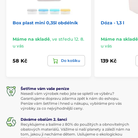
Box plast mini 0,35l obdélník
Dóza - 1,3 l
Máme na skladě
,
ve středu 12. 8.
Máme na skladě
u vás
u vás
58 Kč
139 Kč
Do košíku
Šetříme vám vaše peníze
Nesedí vám výrobek nebo jste se spletli ve výběru?
Garantujeme dopravu zdarma zpět k nám do eshopu.
Peníze vám šetříme i hned u nákupu, vybíráme pro vás
výrobky za co nejvýhodnější ceny.
Dáváme obalům 2. šanci
Recyklujeme a balíme z 80% do použitých a obnovitelných
obalových materiálů. Vážíme si naší planety a záleží nám na
tom, jakou ji necháme dětem. Usilujeme o ekologickou