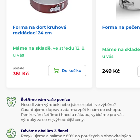
Forma na dort kruhová
Forma na pečení
rozkládací 24 cm
Máme na skladě
,
ve středu 12. 8.
Máme na skladě
u vás
u vás
362 Kč
Do košíku
249 Kč
361 Kč
Šetříme vám vaše peníze
Nesedí vám výrobek nebo jste se spletli ve výběru?
Garantujeme dopravu zdarma zpět k nám do eshopu.
Peníze vám šetříme i hned u nákupu, vybíráme pro vás
výrobky za co nejvýhodnější ceny.
Dáváme obalům 2. šanci
Recyklujeme a balíme z 80% do použitých a obnovitelných