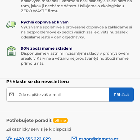
obalových materiálů. Vážíme si naší planety a záleží nám na
tom, jakou ji necháme dětem. Usilujeme o ekologickou
ZERO WASTE firmu.
Rychlá doprava až k vám
Využíváme spolehlivé a prověžené dopravce a zakládáme si
na bezproblémové expedici vašich zásilek, většinu zásilek
odesíláme ještě v den objednávky.
90% zboží máme skladem
Disponujeme vlastními rozsáhlými sklady v průmyslovém
areálu v Karviné a většinu nejprodávanějšího zboží máme
přímo u nás.
Přihlaste se do newsletteru
Zde napište váš e-mail
Přihlásit
Potřebujete poradit
offline
Zákaznický servis je k dispozici
+420 555 222 029
eshop@dometa.cz