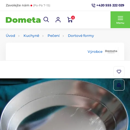
+420 555 222 029
Zavolejte nám
(Po-Pá 7-15)
0
Menu
Úvod
Kuchyně
Pečení
Dortové formy
Výrobce