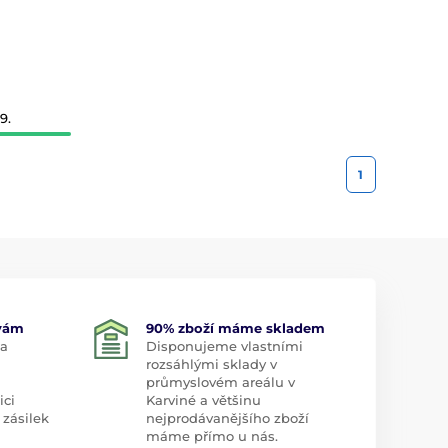
9.
1
 vám
90% zboží máme skladem
 a
Disponujeme vlastními
rozsáhlými sklady v
průmyslovém areálu v
ici
Karviné a většinu
 zásilek
nejprodávanějšího zboží
máme přímo u nás.