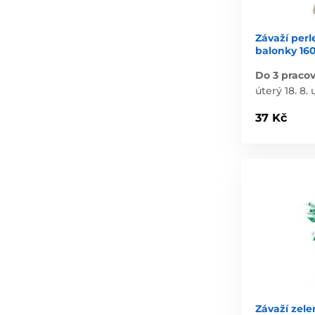
Závaží perl
balonky 16
Do 3 praco
úterý 18. 8. 
37 Kč
Závaží zele