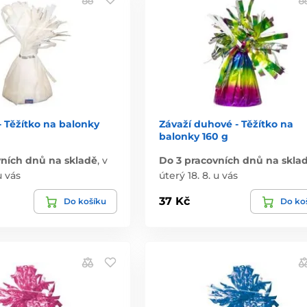
 - Těžítko na balonky
Závaží duhové - Těžítko na
balonky 160 g
vních dnů na skladě
,
v
Do 3 pracovních dnů na skla
u vás
úterý 18. 8. u vás
37 Kč
Do košíku
Do ko