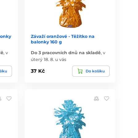
lonky
Závaží oranžové - Těžítko na
balonky 160 g
dě
,
v
Do 3 pracovních dnů na skladě
,
v
úterý 18. 8. u vás
37 Kč
šíku
Do košíku