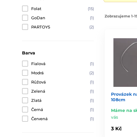
Folat
(15)
Zobrazujeme 1-19
GoDan
(1)
PARTOYS
(2)
Barva
Fialová
(1)
Modrá
(2)
Růžová
(1)
Zelená
(1)
Provázek n
108cm
Zlatá
(1)
Černá
(1)
Máme na s
vás
Červená
(1)
3 Kč