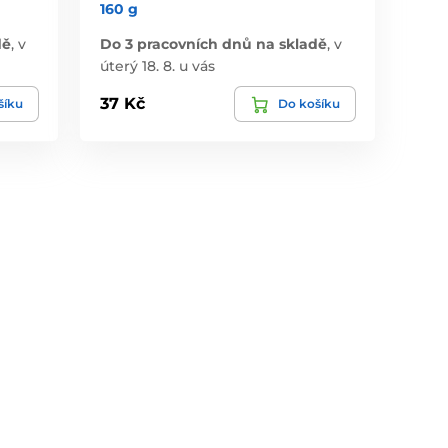
160 g
dě
,
v
Do 3 pracovních dnů na skladě
,
v
úterý 18. 8. u vás
37 Kč
šíku
Do košíku