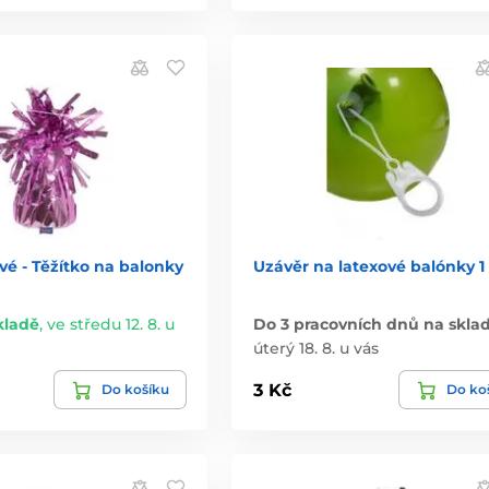
vé - Těžítko na balonky
Uzávěr na latexové balónky 1
kladě
,
ve středu 12. 8. u
Do 3 pracovních dnů na skla
úterý 18. 8. u vás
3 Kč
Do košíku
Do ko