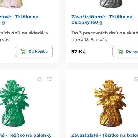
eťové - Těžítko na
Závaží stříbrné - Těžítko na
0 g
balonky 160 g
vních dnů na skladě
,
v
Do 3 pracovních dnů na skla
u vás
úterý 18. 8. u vás
37 Kč
Do košíku
Do ko
né - Těžítko na balonky
Závaží zlaté - Těžítko na bal