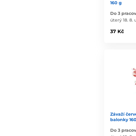
160 g
Do 3 praco
úterý 18. 8. 
37 Kč
Závaží červ
balonky 16
Do 3 praco