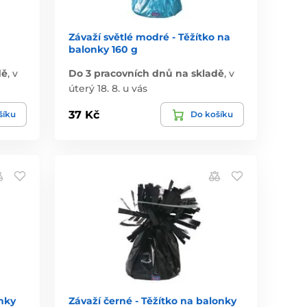
Závaží světlé modré - Těžítko na
balonky 160 g
dě
,
v
Do 3 pracovních dnů na skladě
,
v
úterý 18. 8. u vás
37 Kč
šíku
Do košíku
onky
Závaží černé - Těžítko na balonky