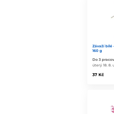
Závaží bílé
160 g
Do 3 praco
úterý 18. 8. 
37 Kč