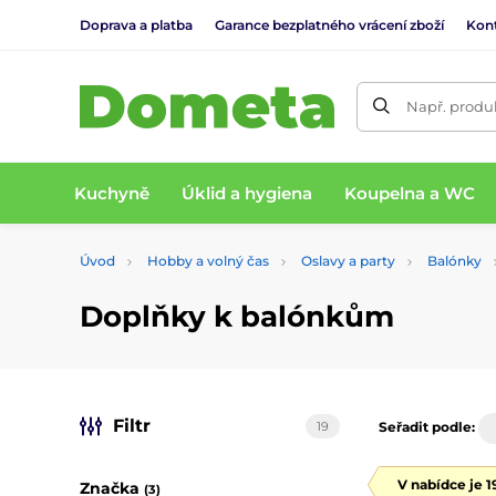
Doprava a platba
Garance bezplatného vrácení zboží
Kon
Např. produk
Kuchyně
Úklid a hygiena
Koupelna a WC
Úvod
Hobby a volný čas
Oslavy a party
Balónky
Doplňky k balónkům
Filtr
19
Seřadit podle:
V nabídce je 
Značka
(3)