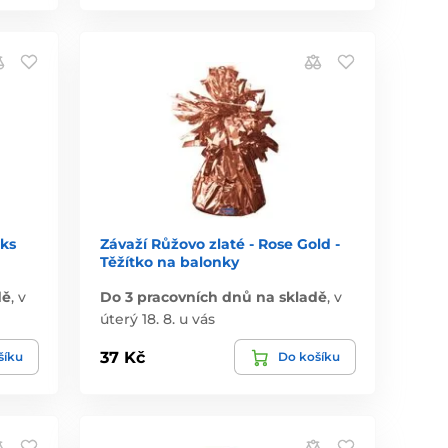
 ks
Závaží Růžovo zlaté - Rose Gold -
Těžítko na balonky
dě
,
v
Do 3 pracovních dnů na skladě
,
v
úterý 18. 8. u vás
37 Kč
šíku
Do košíku