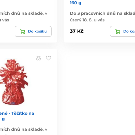
160 g
vních dnů na skladě
,
v
Do 3 pracovních dnů na skla
u vás
úterý 18. 8. u vás
37 Kč
Do košíku
Do ko
ené - Těžítko na
0 g
vních dnů na skladě
,
v