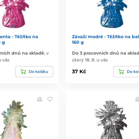
nta - Těžítko na
Závaží modré - Těžítko na ba
0 g
160 g
vních dnů na skladě
,
v
Do 3 pracovních dnů na skla
u vás
úterý 18. 8. u vás
37 Kč
Do košíku
Do ko