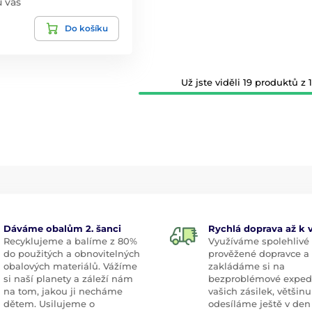
u vás
Do košíku
Už jste viděli 19 produktů z 1
Dáváme obalům 2. šanci
Rychlá doprava až k
Recyklujeme a balíme z 80%
Využíváme spolehlivé
do použitých a obnovitelných
prověžené dopravce a
obalových materiálů. Vážíme
zakládáme si na
si naší planety a záleží nám
bezproblémové exped
na tom, jakou ji necháme
vašich zásilek, většinu
dětem. Usilujeme o
odesíláme ještě v den