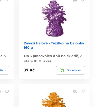
Závaží fialové - Těžítko na balonky
160 g
dě
,
v
Do 3 pracovních dnů na skladě
,
v
úterý 18. 8. u vás
37 Kč
šíku
Do košíku