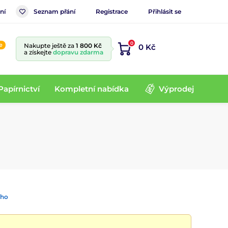
ní
Seznam přání
Registrace
Přihlásit se
0
e
Nakupte ještě za
1 800 Kč
0 Kč
a získejte
dopravu zdarma
Papírnictví
Kompletní nabídka
Výprodej
ího