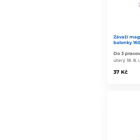
Závaží mage
balonky 16
Do 3 praco
úterý 18. 8. 
37 Kč