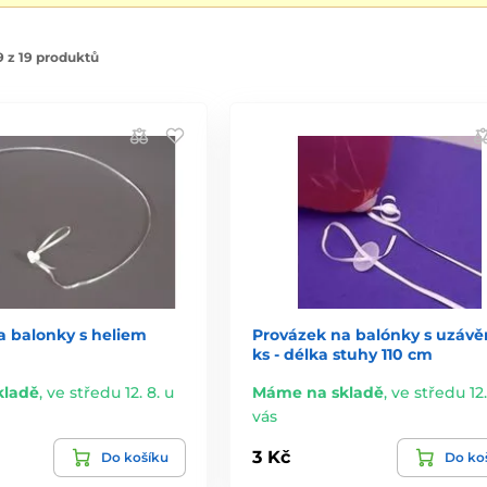
 z 19 produktů
a balonky s heliem
Provázek na balónky s uzávě
ks - délka stuhy 110 cm
kladě
,
ve středu 12. 8. u
Máme na skladě
,
ve středu 12.
vás
3 Kč
Do košíku
Do ko