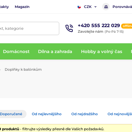
takty
Magazín
Porovnává
CZK
+420 555 222 029
offlin
t, kategorie
Zavolejte nám
(Po-Pá 7-15)
Domácnost
Dílna a zahrada
Hobby a volný čas
Doplňky k balónkům
Doporučené
Od nejlevnějšího
Od nejdražšího
Od nejnovějš
19 produktů
- filtrujte výsledky přesně dle Vašich požadavků.