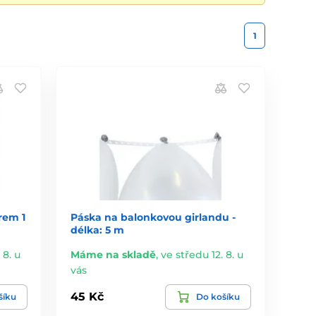
1
rem 1
Páska na balonkovou girlandu -
délka: 5 m
 8. u
Máme na skladě
,
ve středu 12. 8. u
vás
45 Kč
šíku
Do košíku