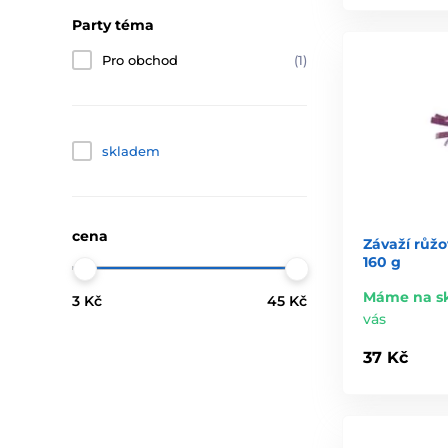
Party téma
Pro obchod
(1)
skladem
cena
Závaží růžo
160 g
Máme na s
3 Kč
45 Kč
vás
37 Kč