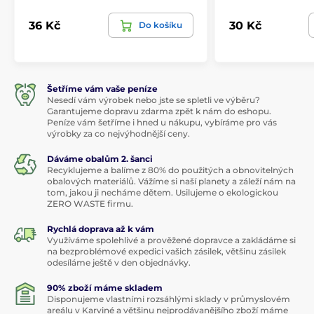
36 Kč
30 Kč
Do košíku
Šetříme vám vaše peníze
Nesedí vám výrobek nebo jste se spletli ve výběru?
Garantujeme dopravu zdarma zpět k nám do eshopu.
Peníze vám šetříme i hned u nákupu, vybíráme pro vás
výrobky za co nejvýhodnější ceny.
Dáváme obalům 2. šanci
Recyklujeme a balíme z 80% do použitých a obnovitelných
obalových materiálů. Vážíme si naší planety a záleží nám na
tom, jakou ji necháme dětem. Usilujeme o ekologickou
ZERO WASTE firmu.
Rychlá doprava až k vám
Využíváme spolehlivé a prověžené dopravce a zakládáme si
na bezproblémové expedici vašich zásilek, většinu zásilek
odesíláme ještě v den objednávky.
90% zboží máme skladem
Disponujeme vlastními rozsáhlými sklady v průmyslovém
areálu v Karviné a většinu nejprodávanějšího zboží máme