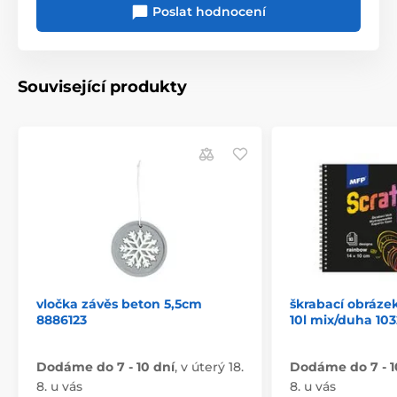
Poslat hodnocení
Související produkty
vločka závěs beton 5,5cm
škrabací obráze
8886123
10l mix/duha 103
Dodáme do 7 - 10 dní
,
v úterý 18.
Dodáme do 7 - 1
8. u vás
8. u vás