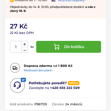
Možnosti dopravy ›
Dodáme do 7 - 10 dní
Objednávky do 14. 8. 12:00, předpokládané dodání:
u vás v
úterý 18. 8.
27 Kč
22 Kč bez DPH
Do košíku
ks
Doprava zdarma
od
1 800 Kč
Možnosti doručení ›
Potřebujete poradit?
offline
Zavolejte na
+420 555 222 029
Kód produktu:
P96709
Záruka:
24 měsíců