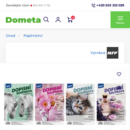
+420 555 222 029
Zavolejte nám
(Po-Pá 7-15)
0
Menu
Úvod
Papírnictví
Výrobce