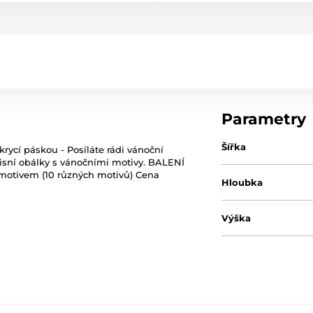
Parametry
Šířka
rycí páskou - Posíláte rádi vánoční
opisní obálky s vánočními motivy. BALENÍ
motivem (10 různých motivů) Cena
Hloubka
Výška