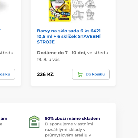
E
Barvy na sklo sada 6 ks 6421
bl
10,5 ml + 6 sklíček STAVEBNÍ
10
STROJE
středu
Dodáme do 7 - 10 dní
,
ve středu
Do
19. 8. u vás
19.
226 Kč
19
ošíku
Do košíku
 vám
90% zboží máme skladem
 a
Disponujeme vlastními
rozsáhlými sklady v
průmyslovém areálu v