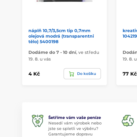
náplň 10,7/3,5cm tip 0,7mm
kreati
olejová modrá (transparentni
104219
tělo) 5400198
Dodáme do 7 - 10 dní
,
ve středu
Dodáme
19. 8. u vás
19. 8. 
4 Kč
77 Kč
Do košíku
Šetříme vám vaše peníze
Nesedí vám výrobek nebo
jste se spletli ve výběru?
Garantujeme dopravu