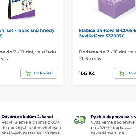
vní set - lapač snů hnědý
krabice dárková B-C005-
5
24x16x12cm 5370876
 do 7 - 10 dní
,
ve středu
Dodáme do 7 - 10 dní
,
ve 
u vás
19. 8. u vás
166 Kč
Do košíku
Do k
Dáváme obalům 2. šanci
Rychlá doprava až k
Recyklujeme a balíme z 80%
Využíváme spolehlivé
do použitých a obnovitelných
prověžené dopravce a
obalových materiálů. Vážíme
zakládáme si na