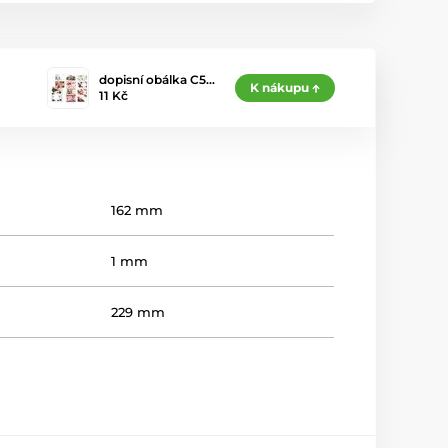
dopisní obálka C5…
K nákupu
11 Kč
162 mm
1 mm
229 mm