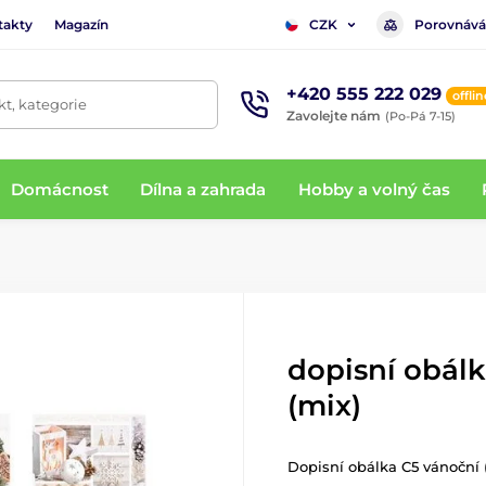
takty
Magazín
Porovnává
CZK
+420 555 222 029
offlin
t, kategorie
Zavolejte nám
(Po-Pá 7-15)
Domácnost
Dílna a zahrada
Hobby a volný čas
dopisní obál
(mix)
Dopisní obálka C5 vánoční 