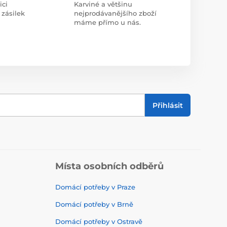
ici
Karviné a většinu
 zásilek
nejprodávanějšího zboží
máme přímo u nás.
Přihlásit
Místa osobních odběrů
Domácí potřeby v Praze
Domácí potřeby v Brně
Domácí potřeby v Ostravě