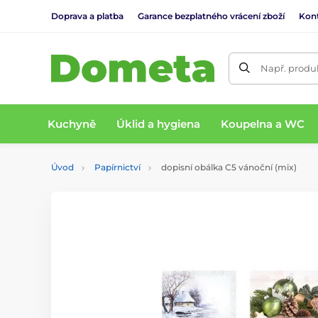
Doprava a platba
Garance bezplatného vrácení zboží
Kon
Např. produk
Kuchyně
Úklid a hygiena
Koupelna a WC
Úvod
Papírnictví
dopisní obálka C5 vánoční (mix)