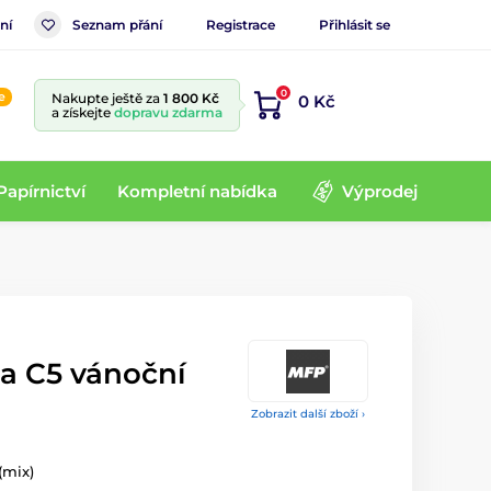
ní
Seznam přání
Registrace
Přihlásit se
0
e
Nakupte ještě za
1 800 Kč
0 Kč
a získejte
dopravu zdarma
Papírnictví
Kompletní nabídka
Výprodej
ka C5 vánoční
Zobrazit další zboží ›
(mix)