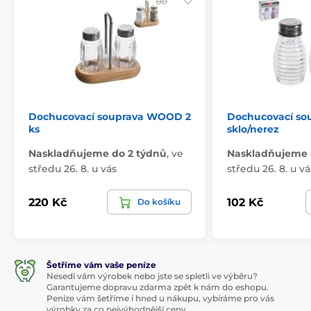
Dochucovací souprava WOOD 2
Dochucovací so
ks
sklo/nerez
Naskladňujeme do 2 týdnů
,
ve
Naskladňujeme 
středu 26. 8. u vás
středu 26. 8. u vá
220 Kč
102 Kč
Do košíku
Šetříme vám vaše peníze
Nesedí vám výrobek nebo jste se spletli ve výběru?
Garantujeme dopravu zdarma zpět k nám do eshopu.
Peníze vám šetříme i hned u nákupu, vybíráme pro vás
výrobky za co nejvýhodnější ceny.