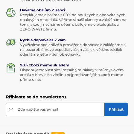
Dáváme obalům 2. šanci
Recyklujeme a balíme z 80% do použitých a obnovitelných
obalových materiálů. Vážíme si naší planety a záleží nám na
tom, jakou ji necháme dětem. Usilujeme o ekologickou
ZERO WASTE firmu.
Rychlá doprava až k vám
Využíváme spolehlivé a prověžené dopravce a zakládáme si
na bezproblémové expedici vašich zásilek, většinu zásilek
odesíláme ještě v den objednávky.
90% zboží máme skladem
Disponujeme vlastními rozsáhlými sklady v průmyslovém
areálu v Karviné a většinu nejprodávanějšího zboží máme
přímo u nás.
Přihlaste se do newsletteru
Zde napište váš e-mail
Přihlásit