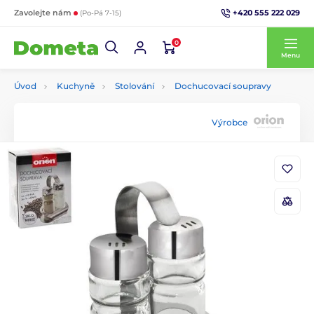
+420 555 222 029
Zavolejte nám
(Po-Pá 7-15)
0
Menu
Úvod
Kuchyně
Stolování
Dochucovací soupravy
Výrobce