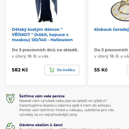
Dětský kostým démon "
Klobouk čarodej
VŘÍSKOT " (hábit, kapuce s
maskou) 130/140 - Halloween
Do 3 pracovních dnů na skladě
,
Do 3 pracovních
v úterý 18. 8. u vás
v úterý 18. 8. u vá
582 Kč
55 Kč
Do košíku
Šetříme vám vaše peníze
Nesedí vám výrobek nebo jste se spletli ve výběru?
Garantujeme dopravu zdarma zpět k nám do eshopu.
Peníze vám šetříme i hned u nákupu, vybíráme pro vás
výrobky za co nejvýhodnější ceny.
Dáváme obalům 2. šanci