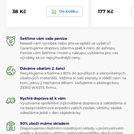
38 Kč
177 Kč
Do košíku
Šetříme vám vaše peníze
Nesedí vám výrobek nebo jste se spletli ve výběru?
Garantujeme dopravu zdarma zpět k nám do eshopu.
Peníze vám šetříme i hned u nákupu, vybíráme pro vás
výrobky za co nejvýhodnější ceny.
Dáváme obalům 2. šanci
Recyklujeme a balíme z 80% do použitých a obnovitelných
obalových materiálů. Vážíme si naší planety a záleží nám na
tom, jakou ji necháme dětem. Usilujeme o ekologickou
ZERO WASTE firmu.
Rychlá doprava až k vám
Využíváme spolehlivé a prověžené dopravce a zakládáme si
na bezproblémové expedici vašich zásilek, většinu zásilek
odesíláme ještě v den objednávky.
90% zboží máme skladem
Disponujeme vlastními rozsáhlými sklady v průmyslovém
areálu v Karviné a většinu nejprodávanějšího zboží máme