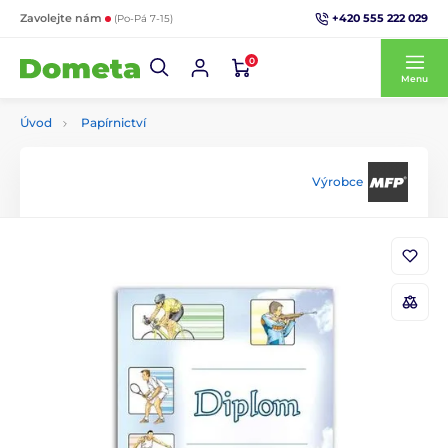
+420 555 222 029
Zavolejte nám
(Po-Pá 7-15)
0
Menu
Úvod
Papírnictví
Výrobce