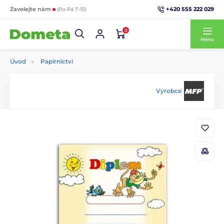
+420 555 222 029
Zavolejte nám
(Po-Pá 7-15)
0
Menu
Úvod
Papírnictví
Výrobce