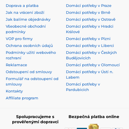
Doprava a platba
Domácí potřeby v Praze
Jak na vrácení zboží
Domácí potřeby v Brně
Jak balíme objednávky
Domácí potřeby v Ostravě
Všeobecné obchodní
Domácí potřeby v Hradci
podmínky
Králové
VOP pro firmy
Domácí potřeby v Plzni
Ochrana osobních údajů
Domácí potřeby v Liberci
Podmínky užití webového
Domácí potřeby v Českých
rozhraní
Budějovicích
Reklamace
Domácí potřeby v Olomoucí
Odstoupení od smlouvy
Domácí potřeby v Ústí n.
Labem
Formulář na odstoupení od
smlouvy
Domácí potřeby v
Pardubicích
Kontakty
Affiliate program
Spolupracujeme s
Bezpečná platba online
prověřenými dopravci