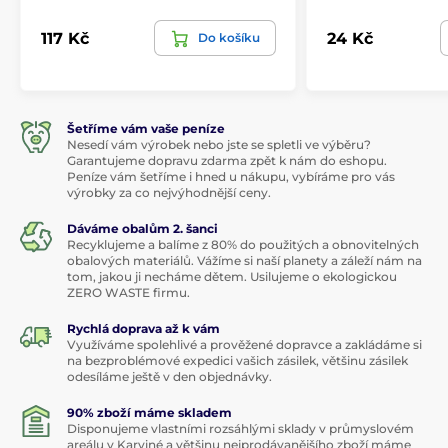
117 Kč
24 Kč
Do košíku
Šetříme vám vaše peníze
Nesedí vám výrobek nebo jste se spletli ve výběru?
Garantujeme dopravu zdarma zpět k nám do eshopu.
Peníze vám šetříme i hned u nákupu, vybíráme pro vás
výrobky za co nejvýhodnější ceny.
Dáváme obalům 2. šanci
Recyklujeme a balíme z 80% do použitých a obnovitelných
obalových materiálů. Vážíme si naší planety a záleží nám na
tom, jakou ji necháme dětem. Usilujeme o ekologickou
ZERO WASTE firmu.
Rychlá doprava až k vám
Využíváme spolehlivé a prověžené dopravce a zakládáme si
na bezproblémové expedici vašich zásilek, většinu zásilek
odesíláme ještě v den objednávky.
90% zboží máme skladem
Disponujeme vlastními rozsáhlými sklady v průmyslovém
areálu v Karviné a většinu nejprodávanějšího zboží máme