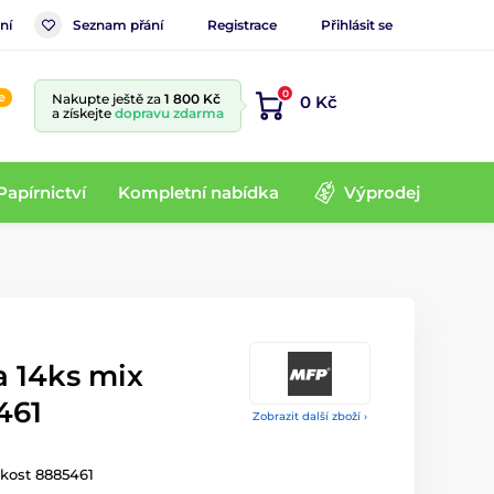
ní
Seznam přání
Registrace
Přihlásit se
0
e
Nakupte ještě za
1 800 Kč
0 Kč
a získejte
dopravu zdarma
Papírnictví
Kompletní nabídka
Výprodej
a 14ks mix
461
Zobrazit další zboží ›
ikost 8885461