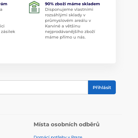
 vám
90% zboží máme skladem
 a
Disponujeme vlastními
rozsáhlými sklady v
průmyslovém areálu v
ici
Karviné a většinu
 zásilek
nejprodávanějšího zboží
máme přímo u nás.
Přihlásit
Místa osobních odběrů
Domácí potřeby v Praze