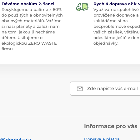
Dáváme obalům 2. šanci
Rychlá doprava až k
Recyklujeme a balíme z 80%
Využíváme spolehlivé
do použitých a obnovitelných
prověžené dopravce a
obalových materiálů. Vážíme
zakládáme si na
si naší planety a záleží nám
bezproblémové exped
na tom, jakou ji necháme
vašich zásilek, většinu
dětem. Usilujeme o
odesíláme ještě v den
ekologickou ZERO WASTE
objednávky.
firmu.
Zde napište váš e-mail
Informace pro vás
p@dometa.cz
Doprava a platba