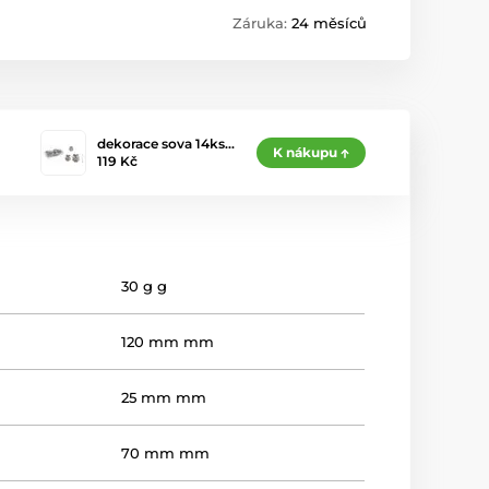
Záruka:
24 měsíců
dekorace sova 14ks…
K nákupu
119 Kč
30 g g
120 mm mm
25 mm mm
70 mm mm