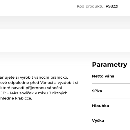
Kód produktu:
P98221
Parametry
Netto váha
nujete si vyrobit vánoční přáníčko,
dové odpoledne před Vánoci a vyzdobit si
, které navodí příjemnou vánoční
Šířka
E: - 14ks soviček v mixu 3 různých
ůhledné krabičce.
Hloubka
Výška