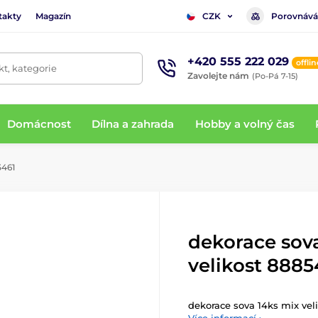
takty
Magazín
Porovnává
CZK
+420 555 222 029
offlin
t, kategorie
Zavolejte nám
(Po-Pá 7-15)
Domácnost
Dílna a zahrada
Hobby a volný čas
5461
dekorace sov
velikost 8885
dekorace sova 14ks mix vel