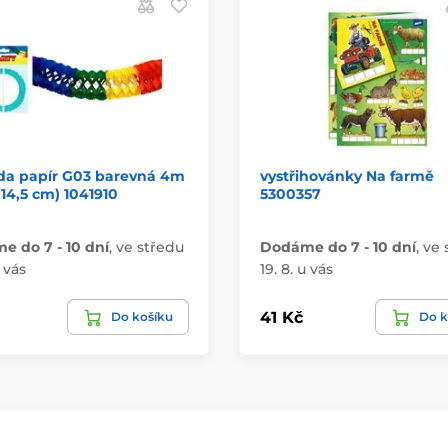
nda papír G03 barevná 4m
vystřihovánky Na farmě
x 14,5 cm) 1041910
5300357
 do 7 - 10 dní
,
ve středu
Dodáme do 7 - 10 dní
,
ve 
u vás
19. 8. u vás
41 Kč
Do košíku
Do k