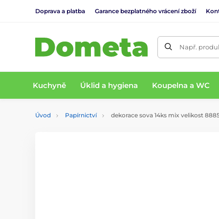
Doprava a platba
Garance bezplatného vrácení zboží
Kon
Např. produk
Kuchyně
Úklid a hygiena
Koupelna a WC
Úvod
Papírnictví
dekorace sova 14ks mix velikost 888