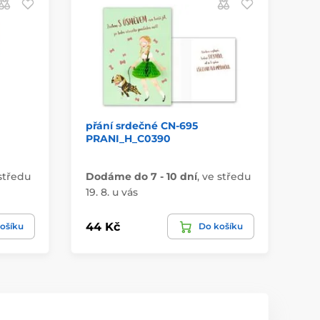
přání srdečné CN-695
om
PRANI_H_C0390
53
středu
Dodáme do 7 - 10 dní
,
ve středu
Do
19. 8. u vás
19.
44 Kč
11
ošíku
Do košíku