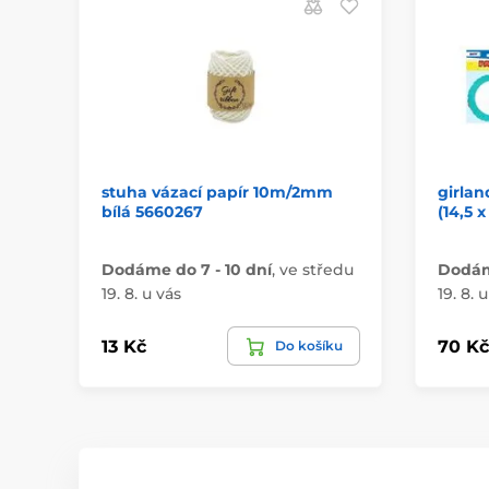
stuha vázací papír 10m/2mm
girla
bílá 5660267
(14,5 
Dodáme do 7 - 10 dní
,
ve středu
Dodáme
19. 8. u vás
19. 8. 
13 Kč
70 Kč
Do košíku