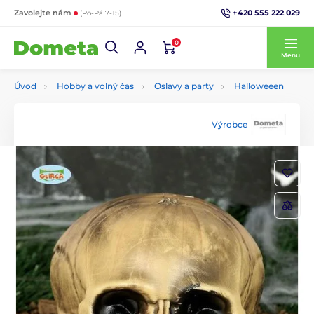
+420 555 222 029
Zavolejte nám
(Po-Pá 7-15)
0
Menu
Úvod
Hobby a volný čas
Oslavy a party
Halloweeen
Výrobce