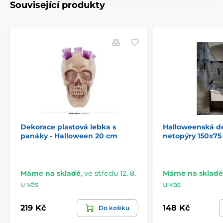
Související produkty
Dekorace plastová lebka s
Halloweenská de
panáky - Halloween 20 cm
netopýry 150x75
Máme na skladě
,
ve středu 12. 8.
Máme na skladě
u vás
u vás
219 Kč
148 Kč
Do košíku