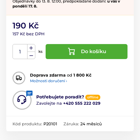
Objednávky do 13. 8. 12:00, předpokládané dodání:
u vás v
pondělí 17. 8.
190 Kč
157 Kč bez DPH
Do košíku
ks
Doprava zdarma
od
1 800 Kč
Možnosti doručení ›
Potřebujete poradit?
offline
Zavolejte na
+420 555 222 029
Kód produktu:
P20101
Záruka:
24 měsíců