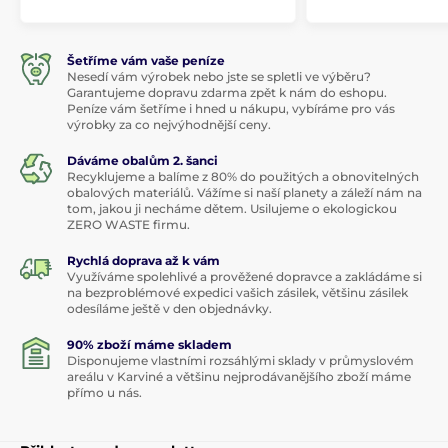
Šetříme vám vaše peníze
Nesedí vám výrobek nebo jste se spletli ve výběru?
Garantujeme dopravu zdarma zpět k nám do eshopu.
Peníze vám šetříme i hned u nákupu, vybíráme pro vás
výrobky za co nejvýhodnější ceny.
Dáváme obalům 2. šanci
Recyklujeme a balíme z 80% do použitých a obnovitelných
obalových materiálů. Vážíme si naší planety a záleží nám na
tom, jakou ji necháme dětem. Usilujeme o ekologickou
ZERO WASTE firmu.
Rychlá doprava až k vám
Využíváme spolehlivé a prověžené dopravce a zakládáme si
na bezproblémové expedici vašich zásilek, většinu zásilek
odesíláme ještě v den objednávky.
90% zboží máme skladem
Disponujeme vlastními rozsáhlými sklady v průmyslovém
areálu v Karviné a většinu nejprodávanějšího zboží máme
přímo u nás.