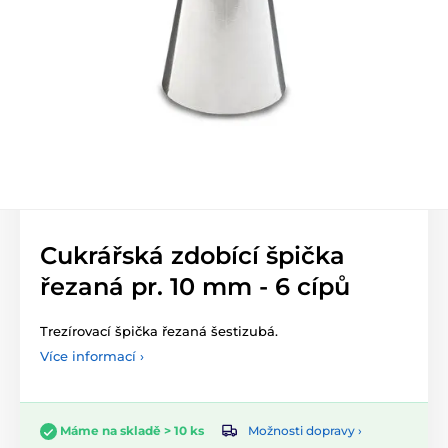
Cukrářská zdobící špička
řezaná pr. 10 mm - 6 cípů
Trezírovací špička řezaná šestizubá.
Více informací ›
Možnosti dopravy ›
Máme na skladě > 10 ks