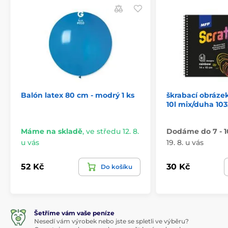
Balón latex 80 cm - modrý 1 ks
škrabací obráze
10l mix/duha 103
Máme na skladě
,
ve středu 12. 8.
Dodáme do 7 - 1
u vás
19. 8. u vás
52 Kč
30 Kč
Do košíku
Šetříme vám vaše peníze
Nesedí vám výrobek nebo jste se spletli ve výběru?