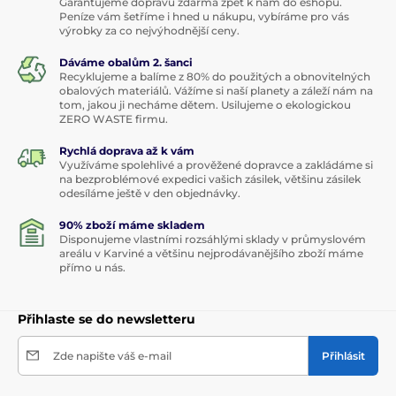
Garantujeme dopravu zdarma zpět k nám do eshopu.
Peníze vám šetříme i hned u nákupu, vybíráme pro vás
výrobky za co nejvýhodnější ceny.
Dáváme obalům 2. šanci
Recyklujeme a balíme z 80% do použitých a obnovitelných
obalových materiálů. Vážíme si naší planety a záleží nám na
tom, jakou ji necháme dětem. Usilujeme o ekologickou
ZERO WASTE firmu.
Rychlá doprava až k vám
Využíváme spolehlivé a prověžené dopravce a zakládáme si
na bezproblémové expedici vašich zásilek, většinu zásilek
odesíláme ještě v den objednávky.
90% zboží máme skladem
Disponujeme vlastními rozsáhlými sklady v průmyslovém
areálu v Karviné a většinu nejprodávanějšího zboží máme
přímo u nás.
Přihlaste se do newsletteru
Zde napište váš e-mail
Přihlásit