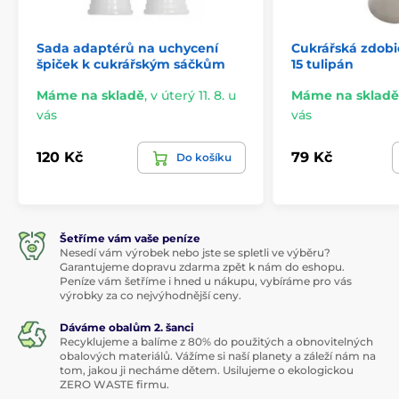
Sada adaptérů na uchycení
Cukrářská zdobi
špiček k cukrářským sáčkům
15 tulipán
Máme na skladě
,
v úterý 11. 8. u
Máme na skladě
vás
vás
120 Kč
79 Kč
Do košíku
Šetříme vám vaše peníze
Nesedí vám výrobek nebo jste se spletli ve výběru?
Garantujeme dopravu zdarma zpět k nám do eshopu.
Peníze vám šetříme i hned u nákupu, vybíráme pro vás
výrobky za co nejvýhodnější ceny.
Dáváme obalům 2. šanci
Recyklujeme a balíme z 80% do použitých a obnovitelných
obalových materiálů. Vážíme si naší planety a záleží nám na
tom, jakou ji necháme dětem. Usilujeme o ekologickou
ZERO WASTE firmu.