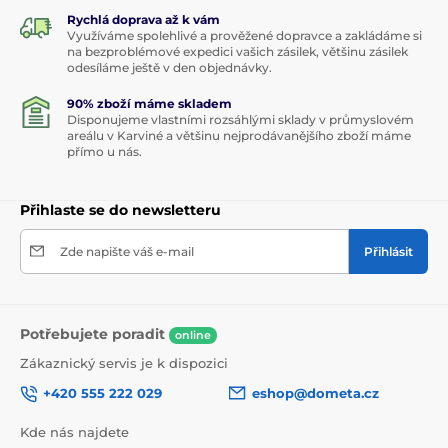
Rychlá doprava až k vám
Využíváme spolehlivé a prověžené dopravce a zakládáme si
na bezproblémové expedici vašich zásilek, většinu zásilek
odesíláme ještě v den objednávky.
90% zboží máme skladem
Disponujeme vlastními rozsáhlými sklady v průmyslovém
areálu v Karviné a většinu nejprodávanějšího zboží máme
přímo u nás.
Přihlaste se do newsletteru
Zde napište váš e-mail
Přihlásit
Potřebujete poradit
online
Zákaznický servis je k dispozici
+420 555 222 029
eshop@dometa.cz
Kde nás najdete