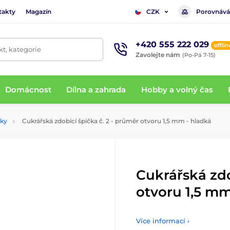
takty
Magazín
Porovnává
CZK
+420 555 222 029
offlin
t, kategorie
Zavolejte nám
(Po-Pá 7-15)
Domácnost
Dílna a zahrada
Hobby a volný čas
čky
Cukrářská zdobící špička č. 2 - průměr otvoru 1,5 mm - hladká
Cukrářská zdo
otvoru 1,5 mm
Více informací ›