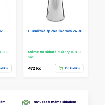
2 -
Cukrářská špička likérová 24-36
Cu
ře
. 8. u
Máme na skladě
,
v úterý 11. 8. u
Má
vás
vá
472 Kč
81
ošíku
Do košíku
 vám
90% zboží máme skladem