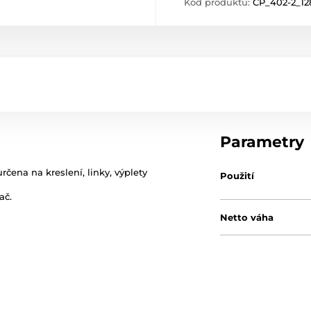
Kód produktu:
CP_402-2_12
Parametry
rčena na kreslení, linky, výplety
Použití
ač.
Netto váha