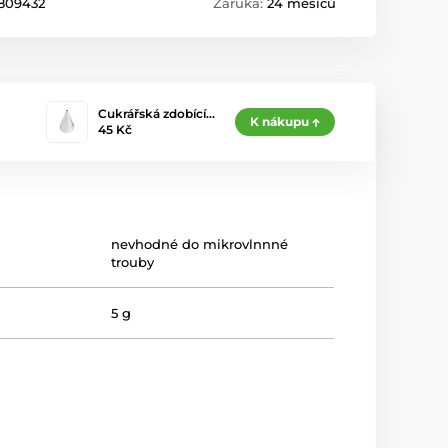
809432
Záruka:
24 měsíců
Cukrářská zdobící…
K nákupu
45 Kč
nevhodné do mikrovlnnné
trouby
5 g