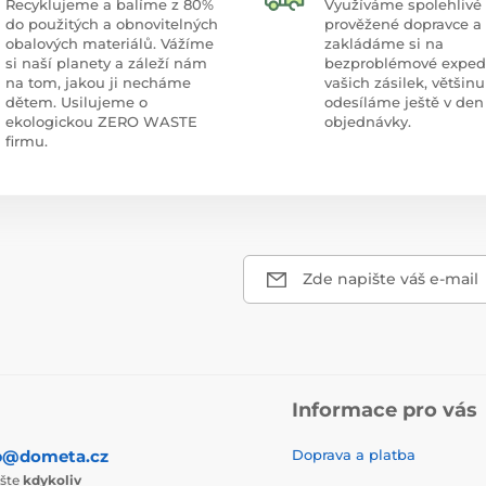
Recyklujeme a balíme z 80%
Využíváme spolehlivé
do použitých a obnovitelných
prověžené dopravce a
obalových materiálů. Vážíme
zakládáme si na
si naší planety a záleží nám
bezproblémové exped
na tom, jakou ji necháme
vašich zásilek, většinu
dětem. Usilujeme o
odesíláme ještě v den
ekologickou ZERO WASTE
objednávky.
firmu.
Zde napište váš e-mail
Informace pro vás
p@dometa.cz
Doprava a platba
ište
kdykoliv