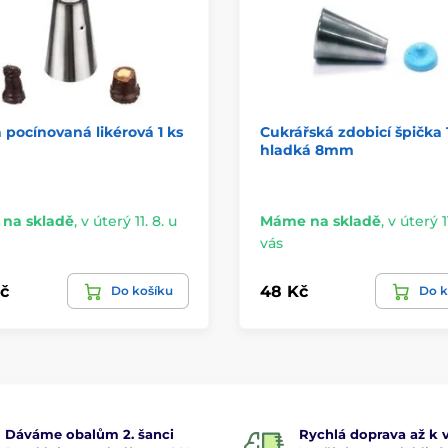
 pocínovaná likérová 1 ks
Cukrářská zdobicí špička 1
hladká 8mm
na skladě
,
v úterý 11. 8. u
Máme na skladě
,
v úterý 11
vás
č
48 Kč
Do košíku
Do k
Dáváme obalům 2. šanci
Rychlá doprava až k