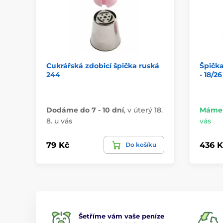
Cukrářská zdobicí špička ruská
Špička
244
- 18/26
Dodáme do 7 - 10 dní
,
v úterý 18.
Máme 
8. u vás
vás
79 Kč
436 K
Do košíku
Šetříme vám vaše peníze