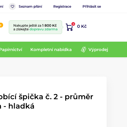
ní
Seznam přání
Registrace
Přihlásit se
0
e
Nakupte ještě za
1 800 Kč
0 Kč
a získejte
dopravu zdarma
Papírnictví
Kompletní nabídka
Výprodej
bící špička č. 2 - průměr
 - hladká