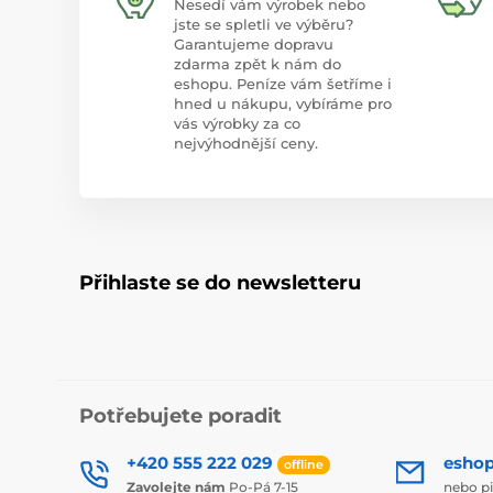
Nesedí vám výrobek nebo
jste se spletli ve výběru?
Garantujeme dopravu
zdarma zpět k nám do
eshopu. Peníze vám šetříme i
hned u nákupu, vybíráme pro
vás výrobky za co
nejvýhodnější ceny.
Přihlaste se do newsletteru
Potřebujete poradit
+420 555 222 029
esho
offline
Zavolejte nám
Po-Pá 7-15
nebo p