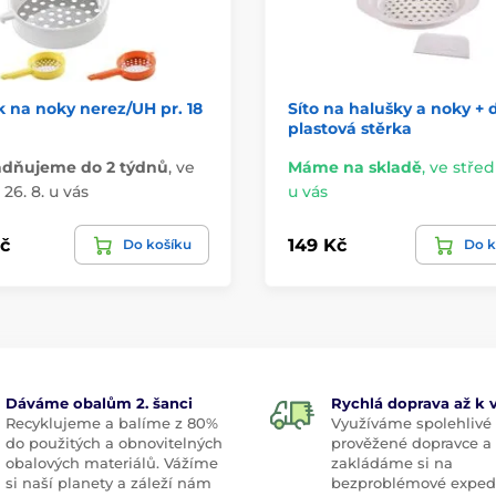
 na noky nerez/UH pr. 18
Síto na halušky a noky + 
plastová stěrka
adňujeme do 2 týdnů
,
ve
Máme na skladě
,
ve středu
26. 8. u vás
u vás
č
149 Kč
Do košíku
Do k
Dáváme obalům 2. šanci
Rychlá doprava až k
Recyklujeme a balíme z 80%
Využíváme spolehlivé
do použitých a obnovitelných
prověžené dopravce a
obalových materiálů. Vážíme
zakládáme si na
si naší planety a záleží nám
bezproblémové exped