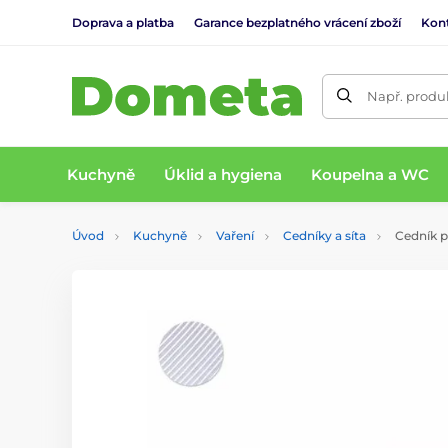
Doprava a platba
Garance bezplatného vrácení zboží
Kon
Např. produk
Kuchyně
Úklid a hygiena
Koupelna a WC
Úvod
Kuchyně
Vaření
Cedníky a síta
Cedník p