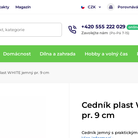
takty
Magazín
Porovnává
CZK
+420 555 222 029
onlin
t, kategorie
Zavolejte nám
(Po-Pá 7-15)
Domácnost
Dílna a zahrada
Hobby a volný čas
last WHITE jemný pr. 9 cm
Cedník plast
pr. 9 cm
Cedník jemný s praktickými 