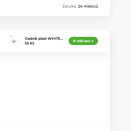
Záruka:
24 měsíců
Cedník plast WHITE…
K nákupu
52 Kč