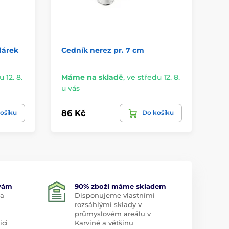
dárek
Cedník nerez pr. 7 cm
Ce
c
 12. 8.
Máme na skladě
,
ve středu 12. 8.
Na
u vás
stř
86 Kč
77
ošíku
Do košíku
 vám
90% zboží máme skladem
 a
Disponujeme vlastními
rozsáhlými sklady v
průmyslovém areálu v
ici
Karviné a většinu