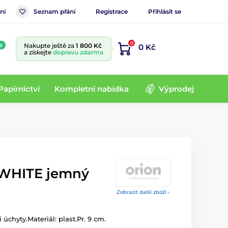
ní
Seznam přání
Registrace
Přihlásit se
0
e
Nakupte ještě za
1 800 Kč
0 Kč
a získejte
dopravu zdarma
Papírnictví
Kompletní nabídka
Výprodej
 WHITE jemný
Zobrazit další zboží ›
úchyty.Materiál: plast.Pr. 9 cm.