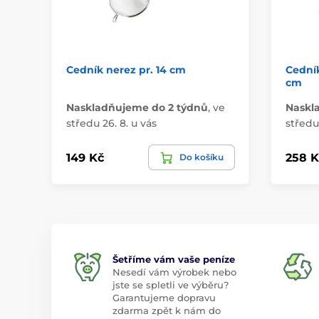
Cedník nerez pr. 14 cm
Cedník
cm
Naskladňujeme do 2 týdnů
,
ve
Naskl
středu 26. 8. u vás
středu 
149 Kč
258 K
Do košíku
Šetříme vám vaše peníze
Nesedí vám výrobek nebo
jste se spletli ve výběru?
Garantujeme dopravu
zdarma zpět k nám do