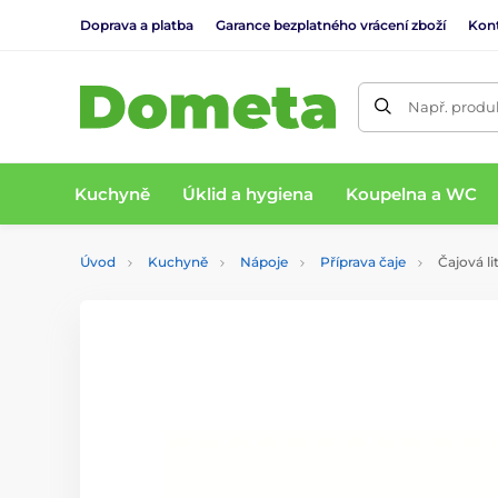
Doprava a platba
Garance bezplatného vrácení zboží
Kon
Např. produk
Kuchyně
Úklid a hygiena
Koupelna a WC
Úvod
Kuchyně
Nápoje
Příprava čaje
Čajová li