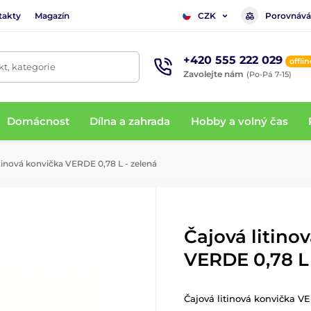
takty
Magazín
Porovnává
CZK
+420 555 222 029
offlin
t, kategorie
Zavolejte nám
(Po-Pá 7-15)
Domácnost
Dílna a zahrada
Hobby a volný čas
tinová konvička VERDE 0,78 L - zelená
Čajová litino
VERDE 0,78 L 
Čajová litinová konvička V