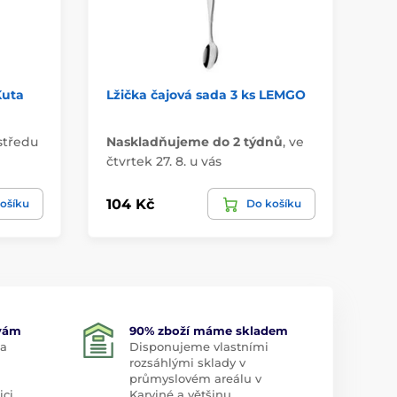
Kuta
Lžička čajová sada 3 ks LEMGO
Ča
středu
Naskladňujeme do 2 týdnů
,
ve
Má
čtvrtek 27. 8. u vás
u 
104 Kč
14
ošíku
Do košíku
 vám
90% zboží máme skladem
 a
Disponujeme vlastními
rozsáhlými sklady v
průmyslovém areálu v
ici
Karviné a většinu