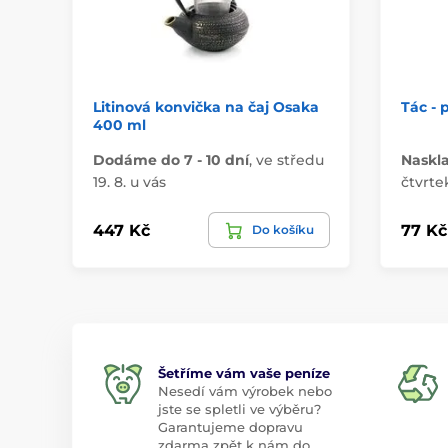
Litinová konvička na čaj Osaka
Tác - 
400 ml
Dodáme do 7 - 10 dní
,
ve středu
Naskl
19. 8. u vás
čtvrtek
447 Kč
77 Kč
Do košíku
Šetříme vám vaše peníze
Nesedí vám výrobek nebo
jste se spletli ve výběru?
Garantujeme dopravu
zdarma zpět k nám do