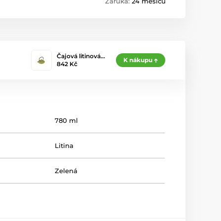
Záruka:
24 měsíců
Čajová litinová…
K nákupu
842 Kč
780 ml
Litina
Zelená