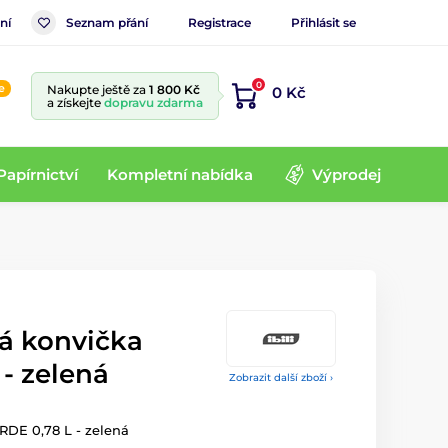
ní
Seznam přání
Registrace
Přihlásit se
0
e
Nakupte ještě za
1 800 Kč
0 Kč
a získejte
dopravu zdarma
Papírnictví
Kompletní nabídka
Výprodej
vá konvička
- zelená
Zobrazit další zboží ›
ERDE 0,78 L - zelená