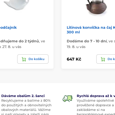
podčajník
Litinová konvička na čaj 
300 ml
adňujeme do 2 týdnů
,
ve
Dodáme do 7 - 10 dní
,
ve 
 27. 8. u vás
19. 8. u vás
647 Kč
Do košíku
Do k
Dáváme obalům 2. šanci
Rychlá doprava až k
Recyklujeme a balíme z 80%
Využíváme spolehlivé
do použitých a obnovitelných
prověžené dopravce a
obalových materiálů. Vážíme
zakládáme si na
si naší planety a záleží nám
bezproblémové exped