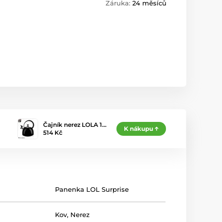
Záruka:
24 měsíců
Čajník nerez LOLA 1…
K nákupu
514 Kč
Panenka LOL Surprise
Kov
,
Nerez