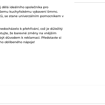
ěj dělá ideálního společníka pro
vašemu kuchyňskému vybavení šmrnc.
ičů, se stane univerzálním pomocníkem v
edocházelo k přehřívání, což je důležitý
matujte, že barevné změny na vnějším
být důvodem k reklamaci. Představte si
šeho oblíbeného nápoje!