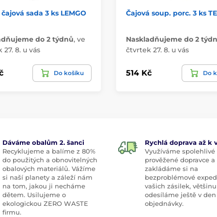
 čajová sada 3 ks LEMGO
Čajová soup. porc. 3 ks 
adňujeme do 2 týdnů
,
ve
Naskladňujeme do 2 týd
 27. 8. u vás
čtvrtek 27. 8. u vás
č
514 Kč
Do košíku
Do k
Dáváme obalům 2. šanci
Rychlá doprava až k
Recyklujeme a balíme z 80%
Využíváme spolehlivé
do použitých a obnovitelných
prověžené dopravce a
obalových materiálů. Vážíme
zakládáme si na
si naší planety a záleží nám
bezproblémové exped
na tom, jakou ji necháme
vašich zásilek, většinu
dětem. Usilujeme o
odesíláme ještě v den
ekologickou ZERO WASTE
objednávky.
firmu.