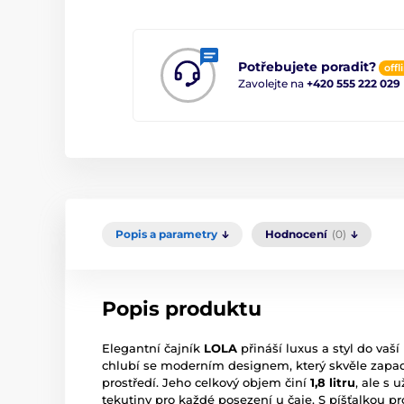
Potřebujete poradit?
offl
Zavolejte na
+420 555 222 029
Popis a parametry
Hodnocení
(0)
Popis produktu
Elegantní čajník
LOLA
přináší luxus a styl do vaš
chlubí se moderním designem, který skvěle zapad
prostředí. Jeho celkový objem činí
1,8 litru
, ale s
tekutiny pro každé posezení u čaje. S píšťalkou p