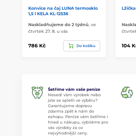
Konvice na čaj LUNA termosklo
Lžička
1,5 l KELA KL-12536
Naskladňujeme do 2 týdnů
,
ve
Naskl
čtvrtek 27. 8. u vás
čtvrtek
786 Kč
104 K
Do košíku
Šetříme vám vaše peníze
Nesedí vám výrobek nebo
jste se spletli ve výběru?
Garantujeme dopravu
zdarma zpět k nám do
eshopu. Peníze vám šetříme i
hned u nákupu, vybíráme pro
vás výrobky za co
nejvýhodnější ceny.