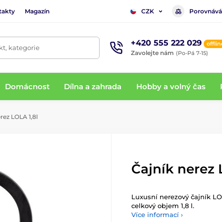
takty
Magazín
Porovnává
CZK
+420 555 222 029
offlin
t, kategorie
Zavolejte nám
(Po-Pá 7-15)
Domácnost
Dílna a zahrada
Hobby a volný čas
rez LOLA 1,8l
Čajník nerez 
Luxusní nerezový čajník LO
celkový objem 1,8 l.
Více informací ›