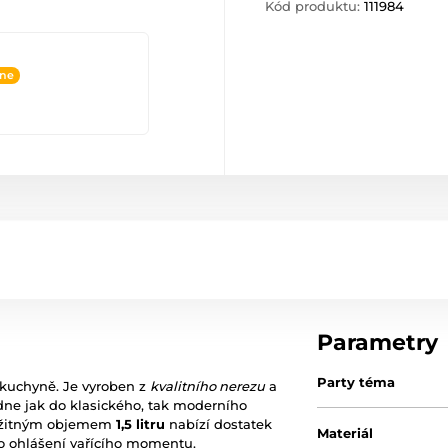
Kód produktu:
111984
ine
Parametry
Party téma
í kuchyně. Je vyroben z
kvalitního nerezu
a
ne jak do klasického, tak moderního
 užitným objemem
1,5 litru
nabízí dostatek
Materiál
ro ohlášení vařícího momentu.