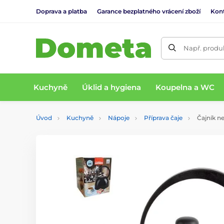
Doprava a platba
Garance bezplatného vrácení zboží
Kon
Např. produk
Kuchyně
Úklid a hygiena
Koupelna a WC
Úvod
Kuchyně
Nápoje
Příprava čaje
Čajník ne