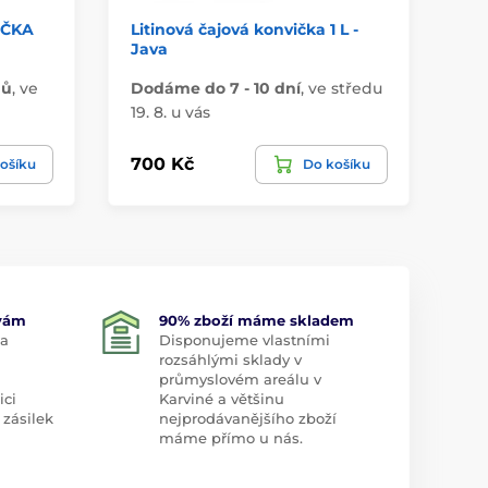
TEČKA
Litinová čajová konvička 1 L -
Ča
Java
nů
,
ve
Dodáme do 7 - 10 dní
,
ve středu
Má
19. 8. u vás
u 
700 Kč
14
ošíku
Do košíku
 vám
90% zboží máme skladem
 a
Disponujeme vlastními
rozsáhlými sklady v
průmyslovém areálu v
ici
Karviné a většinu
 zásilek
nejprodávanějšího zboží
máme přímo u nás.