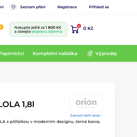
ní
Seznam přání
Registrace
Přihlásit se
0
e
Nakupte ještě za
1 800 Kč
0 Kč
a získejte
dopravu zdarma
Papírnictví
Kompletní nabídka
Výprodej
LOLA 1,8l
Zobrazit další zboží ›
LA s píšťalkou v moderním designu, černá barva,