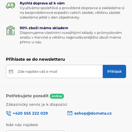
Rychlá doprava až k vám
Využíváme spolehlivé a prověžené dopravce a zakládáme si
na bezproblémové expedici vašich zásilek, většinu zásilek
odesíláme ještě v den objednávky.
90% zboží máme skladem
Disponujeme vlastními rozsáhlými sklady v průmyslovém
areálu v Karviné a většinu nejprodávanějšího zboží máme
přímo u nás.
Přihlaste se do newsletteru
Zde napište váš e-mail
Přihlásit
Potřebujete poradit
online
Zákaznický servis je k dispozici
+420 555 222 029
eshop@dometa.cz
Kde nás najdete