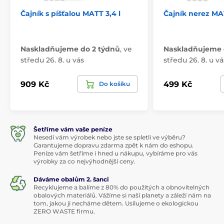
Čajník s píšťalou MATT 3,4 l
Čajník nerez MAT
Naskladňujeme do 2 týdnů
,
ve
Naskladňujeme 
středu 26. 8. u vás
středu 26. 8. u vá
909 Kč
499 Kč
Do košíku
Šetříme vám vaše peníze
Nesedí vám výrobek nebo jste se spletli ve výběru?
Garantujeme dopravu zdarma zpět k nám do eshopu.
Peníze vám šetříme i hned u nákupu, vybíráme pro vás
výrobky za co nejvýhodnější ceny.
Dáváme obalům 2. šanci
Recyklujeme a balíme z 80% do použitých a obnovitelných
obalových materiálů. Vážíme si naší planety a záleží nám na
tom, jakou ji necháme dětem. Usilujeme o ekologickou
ZERO WASTE firmu.