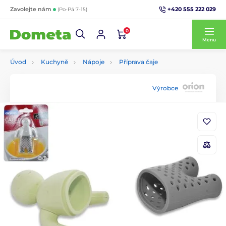
+420 555 222 029
Zavolejte nám
(Po-Pá 7-15)
0
Menu
Úvod
Kuchyně
Nápoje
Příprava čaje
Výrobce