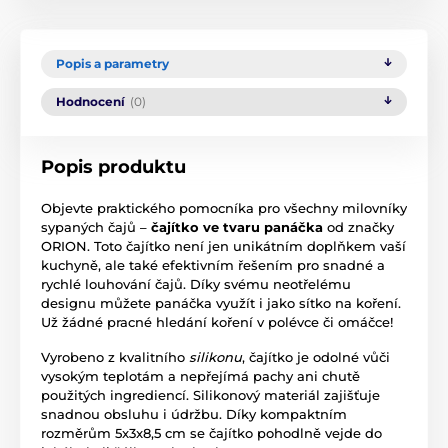
Popis a parametry
Hodnocení
(0)
Popis produktu
Objevte praktického pomocníka pro všechny milovníky
sypaných čajů –
čajítko ve tvaru panáčka
od značky
ORION. Toto čajítko není jen unikátním doplňkem vaší
kuchyně, ale také efektivním řešením pro snadné a
rychlé louhování čajů. Díky svému neotřelému
designu můžete panáčka využít i jako sítko na koření.
Už žádné pracné hledání koření v polévce či omáčce!
Vyrobeno z kvalitního
silikonu
, čajítko je odolné vůči
vysokým teplotám a nepřejímá pachy ani chutě
použitých ingrediencí. Silikonový materiál zajišťuje
snadnou obsluhu i údržbu. Díky kompaktním
rozměrům 5x3x8,5 cm se čajítko pohodlně vejde do