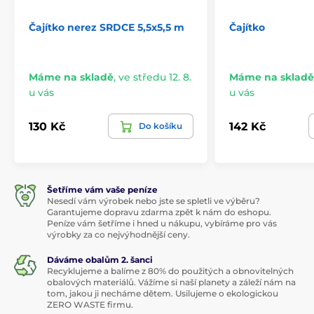
Čajítko nerez SRDCE 5,5x5,5 m
Čajítko
Máme na skladě
,
ve středu 12. 8.
Máme na skladě
u vás
u vás
130 Kč
142 Kč
Do košíku
Šetříme vám vaše peníze
Nesedí vám výrobek nebo jste se spletli ve výběru?
Garantujeme dopravu zdarma zpět k nám do eshopu.
Peníze vám šetříme i hned u nákupu, vybíráme pro vás
výrobky za co nejvýhodnější ceny.
Dáváme obalům 2. šanci
Recyklujeme a balíme z 80% do použitých a obnovitelných
obalových materiálů. Vážíme si naší planety a záleží nám na
tom, jakou ji necháme dětem. Usilujeme o ekologickou
ZERO WASTE firmu.