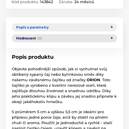
Kód produktu:
143842
Záruka:
24 měsíců
Popis a parametry
Hodnocení
(0)
Popis produktu
Objevte pohodlnější způsob, jak si vychutnat svůj
oblíbený sypaný čaj nebo bylinkovou směs díky
našemu závěsnému čajítku od značky
ORION
. Toto
čajítko je vyrobeno z kvalitní nerezové oceli, která
zajišťuje dlouhou životnost a snadnou údržbu. Díky
jeho praktickému klipu a závěsu jej snadno připnete k
okraji jakéhokoliv hrnečku.
S průměrem 5 cm a výškou 5,5 cm je ideální pro
přípravu jedné porce čaje, aniž by ztratil na plném
chuti či aroma. Použití je jednoduché a rychlé - stačí
naplnit čajítko čajem, uzavřít klipem a zavěsit na