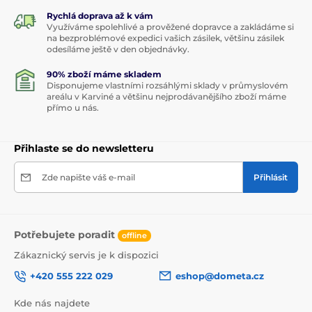
Rychlá doprava až k vám
Využíváme spolehlivé a prověžené dopravce a zakládáme si
na bezproblémové expedici vašich zásilek, většinu zásilek
odesíláme ještě v den objednávky.
90% zboží máme skladem
Disponujeme vlastními rozsáhlými sklady v průmyslovém
areálu v Karviné a většinu nejprodávanějšího zboží máme
přímo u nás.
Přihlaste se do newsletteru
Zde napište váš e-mail
Přihlásit
Potřebujete poradit
offline
Zákaznický servis je k dispozici
+420 555 222 029
eshop@dometa.cz
Kde nás najdete