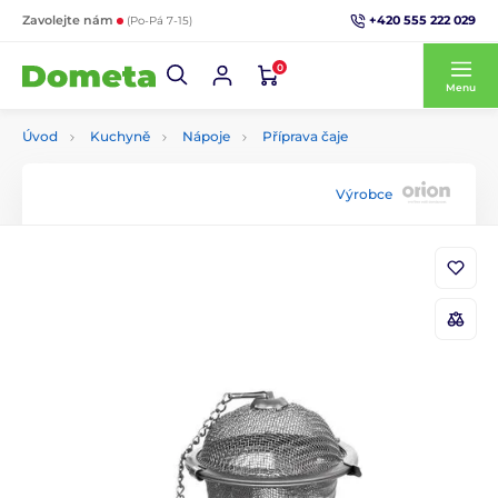
+420 555 222 029
Zavolejte nám
(Po-Pá 7-15)
0
Menu
Úvod
Kuchyně
Nápoje
Příprava čaje
Výrobce