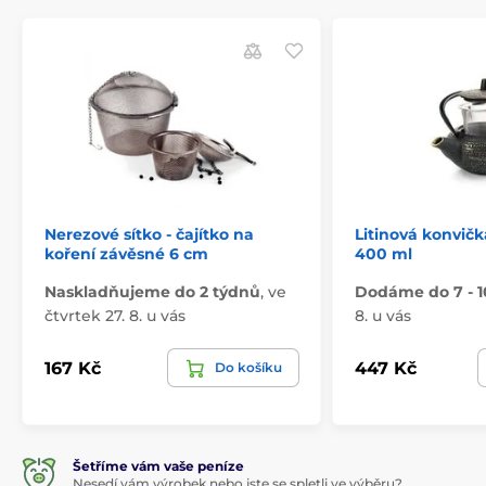
Nerezové sítko - čajítko na
Litinová konvičk
koření závěsné 6 cm
400 ml
Naskladňujeme do 2 týdnů
,
ve
Dodáme do 7 - 1
čtvrtek 27. 8. u vás
8. u vás
167 Kč
447 Kč
Do košíku
Šetříme vám vaše peníze
Nesedí vám výrobek nebo jste se spletli ve výběru?