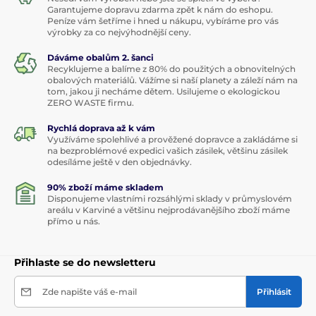
Garantujeme dopravu zdarma zpět k nám do eshopu.
Peníze vám šetříme i hned u nákupu, vybíráme pro vás
výrobky za co nejvýhodnější ceny.
Dáváme obalům 2. šanci
Recyklujeme a balíme z 80% do použitých a obnovitelných
obalových materiálů. Vážíme si naší planety a záleží nám na
tom, jakou ji necháme dětem. Usilujeme o ekologickou
ZERO WASTE firmu.
Rychlá doprava až k vám
Využíváme spolehlivé a prověžené dopravce a zakládáme si
na bezproblémové expedici vašich zásilek, většinu zásilek
odesíláme ještě v den objednávky.
90% zboží máme skladem
Disponujeme vlastními rozsáhlými sklady v průmyslovém
areálu v Karviné a většinu nejprodávanějšího zboží máme
přímo u nás.
Přihlaste se do newsletteru
Zde napište váš e-mail
Přihlásit