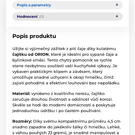
Popis a parametry
Hodnocení
(0)
Popis produktu
Užijte si výjimečný zážitek z pití čaje díky kulatému
čajítku od ORION
, které je ideální pro sypané čaje a
bylinkové směsi. Tento chytrý pomocník se rychle
stane nezbytnou součástí vaší kuchyňské výbavy. Je
vybaven praktickým klipem a závěsem, který
umožňuje snadné uchycení k okraji hrnečku, čímž
zajistí pohodlné a efektivní louhování bez nepořádku.
Materiál:
vyrobeno z kvalitního nerezu, čajítko
zaručuje dlouhou životnost a odolnost vůči korozi.
Skvěle se hodí do moderní domácnosti a poskytuje
jednoduchou údržbu i po častém používání.
Rozměry:
Díky svému kompaktnímu průměru 4,5 cm
snadno zapadne do jakékoliv šálky či hrnečku. Lehké,
s váhou pouhých 23 gramů, je snadné manipulovat a