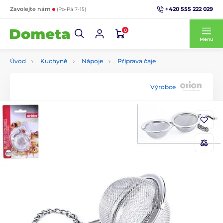
+420 555 222 029
Zavolejte nám
(Po-Pá 7-15)
0
Menu
Úvod
Kuchyně
Nápoje
Příprava čaje
Výrobce