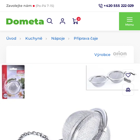
+420 555 222 029
Zavolejte nám
(Po-Pá 7-15)
0
Menu
Úvod
Kuchyně
Nápoje
Příprava čaje
Výrobce