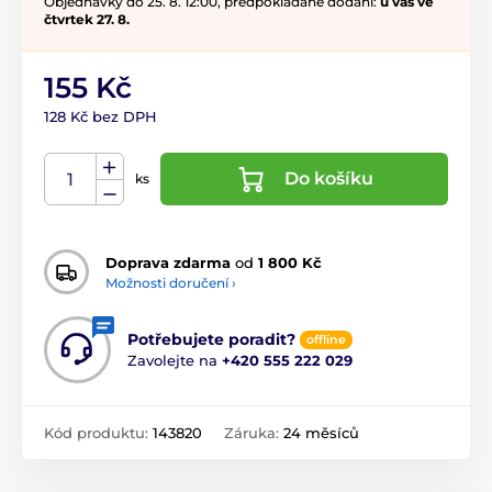
Objednávky do 25. 8. 12:00, předpokládané dodání:
u vás ve
čtvrtek 27. 8.
155 Kč
128 Kč bez DPH
Do košíku
ks
Doprava zdarma
od
1 800 Kč
Možnosti doručení ›
Potřebujete poradit?
offline
Zavolejte na
+420 555 222 029
Kód produktu:
143820
Záruka:
24 měsíců