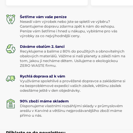
Šetříme vám vaše peníze
Nesedí vám výrobek nebo jste se spletli ve výběru?
Garantujeme dopravu zdarma zpět k nám do eshopu.
Peníze vám šetříme i hned u nákupu, vybíráme pro vás
výrobky za co nejvýhodnější ceny.
Dáváme obalům 2. šanci
Recyklujeme a balíme z 80% do použitých a obnovitelných
obalových materiálů. Vážíme si naší planety a záleží nám na
tom, jakou ji necháme dětem. Usilujeme o ekologickou
ZERO WASTE firmu.
Rychlá doprava až k vám
Využíváme spolehlivé a prověžené dopravce a zakládáme si
na bezproblémové expedici vašich zásilek, většinu zásilek
odesíláme ještě v den objednávky.
90% zboží máme skladem
Disponujeme vlastními rozsáhlými sklady v průmyslovém
areálu v Karviné a většinu nejprodávanějšího zboží máme
přímo u nás.
Přihlaste se do newsletteru