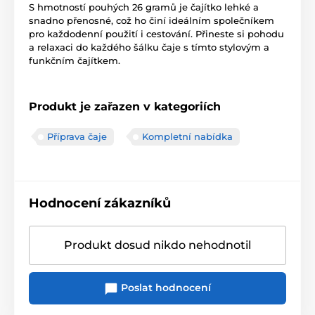
S hmotností pouhých 26 gramů je čajítko lehké a
snadno přenosné, což ho činí ideálním společníkem
pro každodenní použití i cestování. Přineste si pohodu
a relaxaci do každého šálku čaje s tímto stylovým a
funkčním čajítkem.
Produkt je zařazen v kategoriích
Příprava čaje
Kompletní nabídka
Hodnocení zákazníků
Produkt dosud nikdo nehodnotil
Poslat hodnocení