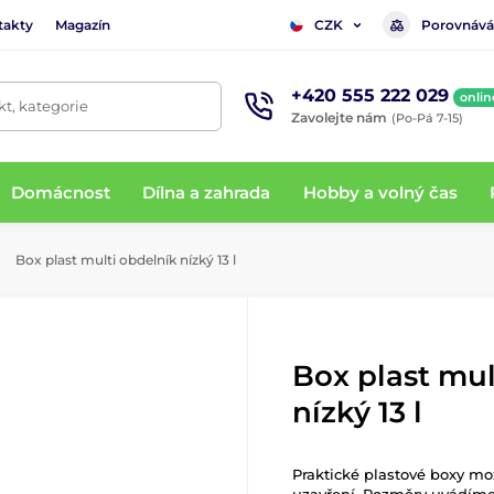
takty
Magazín
Porovnává
CZK
+420 555 222 029
onlin
t, kategorie
Zavolejte nám
(Po-Pá 7-15)
Domácnost
Dílna a zahrada
Hobby a volný čas
Box plast multi obdelník nízký 13 l
Box plast mul
nízký 13 l
Praktické plastové boxy mož