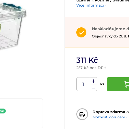
uzavření. Rozměry uvádíme 
Více informací ›
Naskladňujeme d
Objednávky do 21. 8.
311 Kč
257 Kč bez DPH
ks
ine
Doprava zdarma
o
Možnosti doručení ›