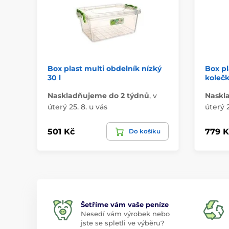
Box plast multi obdelník nízký
Box pl
30 l
kolečk
Naskladňujeme do 2 týdnů
,
v
Naskl
úterý 25. 8. u vás
úterý 2
501 Kč
779 K
Do košíku
Šetříme vám vaše peníze
Nesedí vám výrobek nebo
jste se spletli ve výběru?