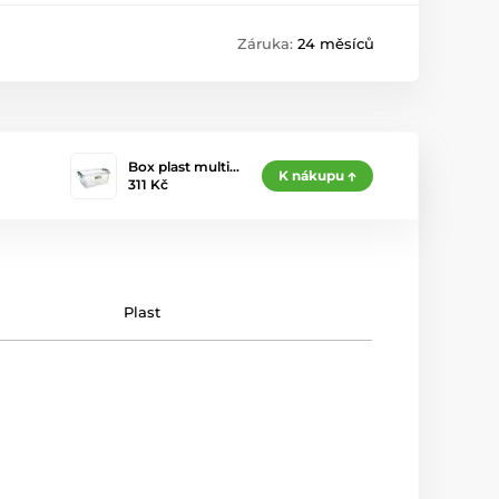
Záruka:
24 měsíců
Box plast multi…
K nákupu
311 Kč
Plast