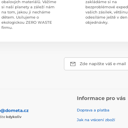
obalových materiálů. Vážíme
zakládáme si na
si naší planety a záleží nám
bezproblémové exped
na tom, jakou ji necháme
vašich zásilek, většinu
dětem. Usilujeme o
odesíláme ještě v den
ekologickou ZERO WASTE
objednávky.
firmu.
Zde napište váš e-mail
Informace pro vás
p@dometa.cz
Doprava a platba
ište
kdykoliv
Jak na vrácení zboží