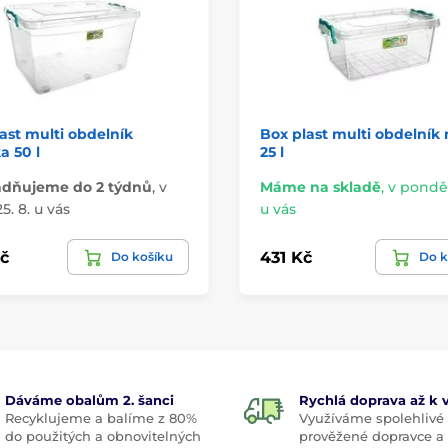
ast multi obdelník
Box plast multi obdelník 
a 50 l
25 l
adňujeme do 2 týdnů
,
v
Máme na skladě
,
v pondělí
5. 8. u vás
u vás
č
431 Kč
Do košíku
Do k
Dáváme obalům 2. šanci
Rychlá doprava až k
Recyklujeme a balíme z 80%
Využíváme spolehlivé
do použitých a obnovitelných
prověžené dopravce a