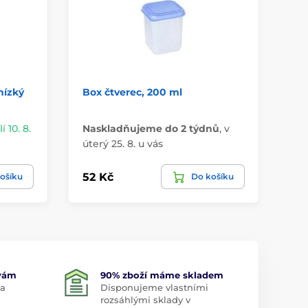
nízký
Box čtverec, 200 ml
Bo
1,8 
 10. 8.
Naskladňujeme do 2 týdnů
,
v
Má
úterý 25. 8. u vás
u 
52 Kč
89
ošíku
Do košíku
 vám
90% zboží máme skladem
 a
Disponujeme vlastními
rozsáhlými sklady v