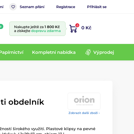
ní
Seznam přání
Registrace
Přihlásit se
0
e
Nakupte ještě za
1 800 Kč
0 Kč
a získejte
dopravu zdarma
Papírnictví
Kompletní nabídka
Výprodej
ti obdelník
Zobrazit další zboží ›
ností širokého využití. Plastové klipsy na pevné