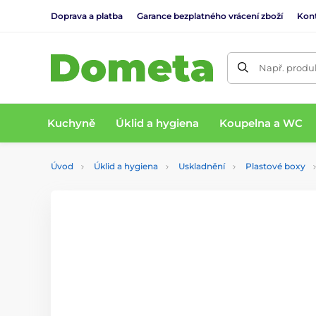
Doprava a platba
Garance bezplatného vrácení zboží
Kon
Např. produk
Kuchyně
Úklid a hygiena
Koupelna a WC
Úvod
Úklid a hygiena
Uskladnění
Plastové boxy