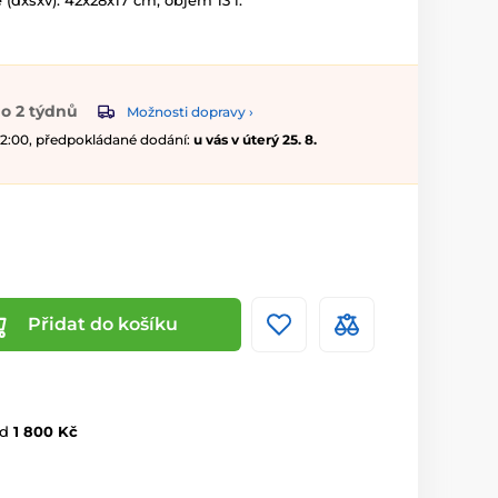
(dxšxv): 42x28x17 cm, objem 13 l.
o 2 týdnů
Možnosti dopravy ›
 12:00, předpokládané dodání:
u vás v úterý 25. 8.
Přidat do košíku
d
1 800 Kč