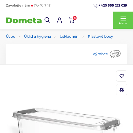
+420 555 222 029
Zavolejte nám
(Po-Pá 7-15)
0
Menu
Úvod
Úklid a hygiena
Uskladnění
Plastové boxy
Výrobce