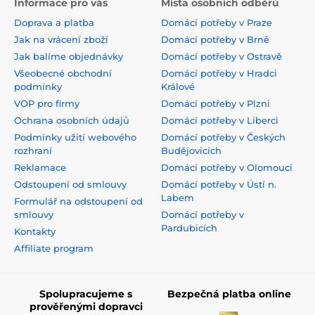
Informace pro vás
Místa osobních odběrů
Doprava a platba
Domácí potřeby v Praze
Jak na vrácení zboží
Domácí potřeby v Brně
Jak balíme objednávky
Domácí potřeby v Ostravě
Všeobecné obchodní
Domácí potřeby v Hradci
podmínky
Králové
VOP pro firmy
Domácí potřeby v Plzni
Ochrana osobních údajů
Domácí potřeby v Liberci
Podmínky užití webového
Domácí potřeby v Českých
rozhraní
Budějovicích
Reklamace
Domácí potřeby v Olomoucí
Odstoupení od smlouvy
Domácí potřeby v Ústí n.
Labem
Formulář na odstoupení od
smlouvy
Domácí potřeby v
Pardubicích
Kontakty
Affiliate program
Spolupracujeme s
Bezpečná platba online
prověřenými dopravci