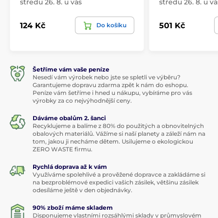
středu 26. 8. u vás
středu 26. 8. u vá
124 Kč
501 Kč
Do košíku
Šetříme vám vaše peníze
Nesedí vám výrobek nebo jste se spletli ve výběru?
Garantujeme dopravu zdarma zpět k nám do eshopu.
Peníze vám šetříme i hned u nákupu, vybíráme pro vás
výrobky za co nejvýhodnější ceny.
Dáváme obalům 2. šanci
Recyklujeme a balíme z 80% do použitých a obnovitelných
obalových materiálů. Vážíme si naší planety a záleží nám na
tom, jakou ji necháme dětem. Usilujeme o ekologickou
ZERO WASTE firmu.
Rychlá doprava až k vám
Využíváme spolehlivé a prověžené dopravce a zakládáme si
na bezproblémové expedici vašich zásilek, většinu zásilek
odesíláme ještě v den objednávky.
90% zboží máme skladem
Disponujeme vlastními rozsáhlými sklady v průmyslovém