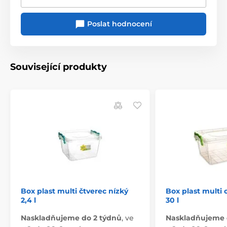
Poslat hodnocení
Související produkty
Box plast multi čtverec nízký
Box plast multi 
2,4 l
30 l
Naskladňujeme do 2 týdnů
,
ve
Naskladňujeme 