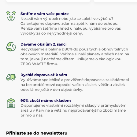
Šetříme vám vaše peníze
Nesedí vám výrobek nebo jste se spletli ve výběru?
Garantujeme dopravu zdarma zpět k nám do eshopu.
Peníze vám šetříme i hned u nákupu, vybíráme pro vás
výrobky za co nejvýhodnější ceny.
Dáváme obalům 2. šanci
Recyklujeme a balíme z 80% do použitých a obnovitelných
obalových materiálů. Vážíme si naší planety a záleží nám na
tom, jakou ji necháme dětem. Usilujeme o ekologickou
ZERO WASTE firmu.
Rychlá doprava až k vám
Využíváme spolehlivé a prověžené dopravce a zakládáme si
na bezproblémové expedici vašich zásilek, většinu zásilek
odesíláme ještě v den objednávky.
90% zboží máme skladem
Disponujeme vlastními rozsáhlými sklady v průmyslovém
areálu v Karviné a většinu nejprodávanějšího zboží máme
přímo u nás.
Přihlaste se do newsletteru