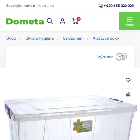
+420 555 222 029
Zavolejte nám
(Po-Pá 7-15)
0
Menu
Úvod
Úklid a hygiena
Uskladnění
Plastové boxy
Výrobce