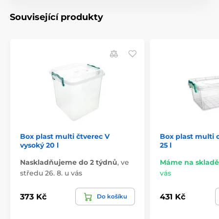
Související produkty
Box plast multi čtverec V
Box plast multi 
vysoký 20 l
25 l
Naskladňujeme do 2 týdnů
,
ve
Máme na skladě
středu 26. 8. u vás
vás
373 Kč
431 Kč
Do košíku