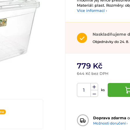
mobilitě jej lehce přesunete
Materiál: plast. Rozměry: o
Více informací ›
Naskladňujeme d
Objednávky do 24. 8.
779 Kč
644 Kč bez DPH
ks
ine
Doprava zdarma
o
Možnosti doručení ›