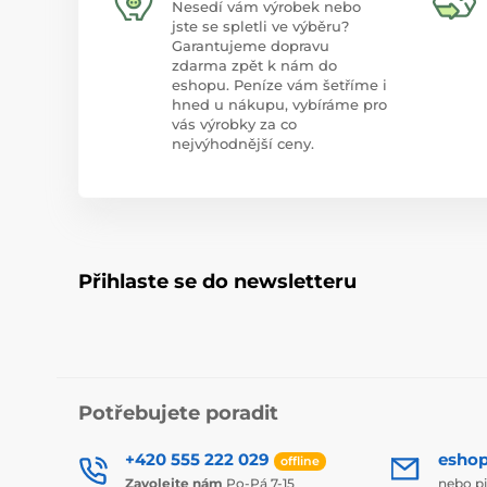
Nesedí vám výrobek nebo
jste se spletli ve výběru?
Garantujeme dopravu
zdarma zpět k nám do
eshopu. Peníze vám šetříme i
hned u nákupu, vybíráme pro
vás výrobky za co
nejvýhodnější ceny.
Přihlaste se do newsletteru
Potřebujete poradit
+420 555 222 029
esho
offline
Zavolejte nám
Po-Pá 7-15
nebo p