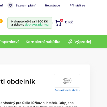
ní
Seznam přání
Registrace
Přihlásit se
0
e
Nakupte ještě za
1 800 Kč
0 Kč
a získejte
dopravu zdarma
Papírnictví
Kompletní nabídka
Výprodej
ti obdelník
Zobrazit další zboží ›
je vhodný pro úklid lůžkovin, hraček. Díky jeho