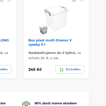
 LONG
Box plast multi čtverec V
Bo
vysoký 11 l
x10
nů
,
ve
Naskladňujeme do 2 týdnů
,
ve
Na
středu 26. 8. u vás
stř
245 Kč
99
ošíku
Do košíku
 vám
90% zboží máme skladem