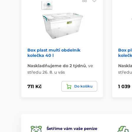
Box plast multi obdelník
Box pl
kolečka 40 l
kolečk
Naskladňujeme do 2 týdnů
,
ve
Naskl
středu 26. 8. u vás
středu 
711 Kč
1 039
Do košíku
Šetříme vám vaše peníze