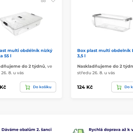
ast multi obdélník nízký
Box plast multi obdelník
a 55 l
3,5 l
adňujeme do 2 týdnů
,
ve
Naskladňujeme do 2 týd
26. 8. u vás
středu 26. 8. u vás
 Kč
124 Kč
Do košíku
Do k
Dáváme obalům 2. šanci
Rychlá doprava až k