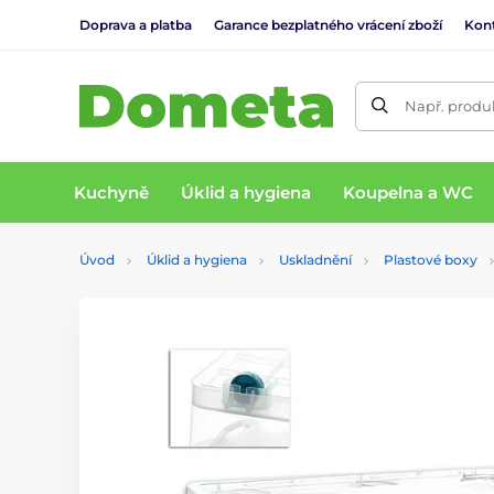
Doprava a platba
Garance bezplatného vrácení zboží
Kon
Např. produk
Kuchyně
Úklid a hygiena
Koupelna a WC
Úvod
Úklid a hygiena
Uskladnění
Plastové boxy