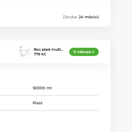
Záruka:
24 měsíců
Box plast multi…
K nákupu
779 Kč
50000 ml
Plast