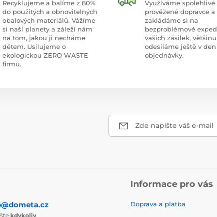
Recyklujeme a balíme z 80%
Využíváme spolehlivé
do použitých a obnovitelných
prověžené dopravce a
obalových materiálů. Vážíme
zakládáme si na
si naší planety a záleží nám
bezproblémové exped
na tom, jakou ji necháme
vašich zásilek, většinu
dětem. Usilujeme o
odesíláme ještě v den
ekologickou ZERO WASTE
objednávky.
firmu.
Zde napište váš e-mail
Informace pro vás
p@dometa.cz
Doprava a platba
ište
kdykoliv