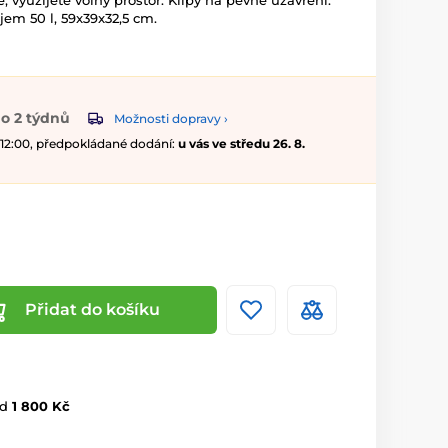
, využijete volný prostor. Klipy na pevné uzavření.
bjem 50 l, 59x39x32,5 cm.
o 2 týdnů
Možnosti dopravy ›
 12:00, předpokládané dodání:
u vás ve středu 26. 8.
Přidat do košíku
d
1 800 Kč