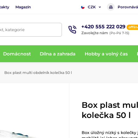
takty
Magazín
Porovnává
CZK
+420 555 222 029
offlin
t, kategorie
Zavolejte nám
(Po-Pá 7-15)
Domácnost
Dílna a zahrada
Hobby a volný čas
Box plast multi obdelník kolečka 50 l
Box plast mul
kolečka 50 l
Box úložný nízký s kolečky 