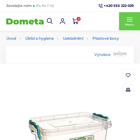
+420 555 222 029
Zavolejte nám
(Po-Pá 7-15)
0
Menu
Úvod
Úklid a hygiena
Uskladnění
Plastové boxy
Výrobce