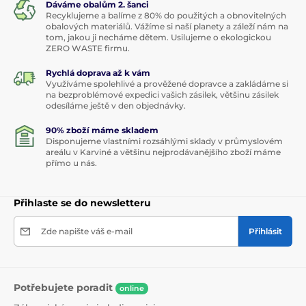
Dáváme obalům 2. šanci
Recyklujeme a balíme z 80% do použitých a obnovitelných
obalových materiálů. Vážíme si naší planety a záleží nám na
tom, jakou ji necháme dětem. Usilujeme o ekologickou
ZERO WASTE firmu.
Rychlá doprava až k vám
Využíváme spolehlivé a prověžené dopravce a zakládáme si
na bezproblémové expedici vašich zásilek, většinu zásilek
odesíláme ještě v den objednávky.
90% zboží máme skladem
Disponujeme vlastními rozsáhlými sklady v průmyslovém
areálu v Karviné a většinu nejprodávanějšího zboží máme
přímo u nás.
Přihlaste se do newsletteru
Zde napište váš e-mail
Přihlásit
Potřebujete poradit
online