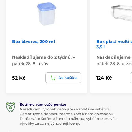
Box čtverec, 200 ml
Box plast multi
3,5 l
Naskladňujeme do 2 týdnů
,
v
Naskladňujeme 
pátek 28. 8. u vás
pátek 28. 8. u vá
52 Kč
124 Kč
Do košíku
Šetříme vám vaše peníze
Nesedí vám výrobek nebo jste se spletli ve výběru?
Garantujeme dopravu zdarma zpět k nám do eshopu.
Peníze vám šetříme i hned u nákupu, vybíráme pro vás
výrobky za co nejvýhodnější ceny.