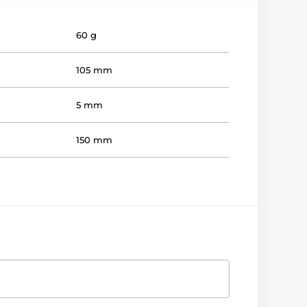
60 g
105 mm
5 mm
150 mm