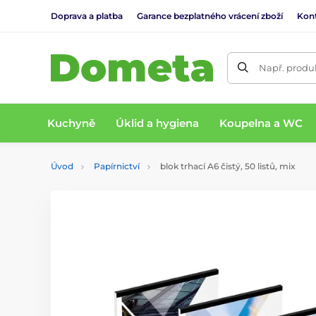
Doprava a platba
Garance bezplatného vrácení zboží
Kon
Např. produk
Kuchyně
Úklid a hygiena
Koupelna a WC
Úvod
Papírnictví
blok trhací A6 čistý, 50 listů, mix