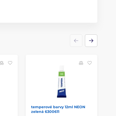
temperové barvy 12ml NEON
Sa
zelená 6300611
pr