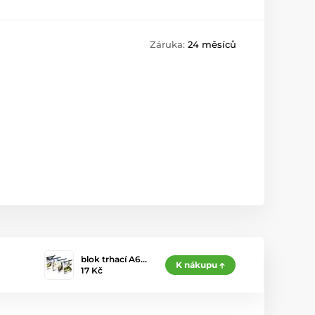
Záruka:
24 měsíců
blok trhací A6…
K nákupu
17 Kč