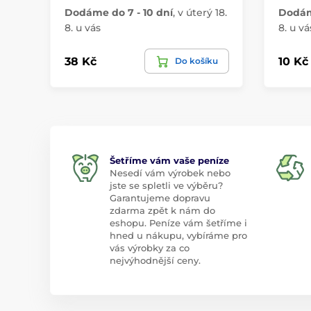
Dodáme do 7 - 10 dní
,
v úterý 18.
Dodáme
8. u vás
8. u vá
38 Kč
10 Kč
Do košíku
Šetříme vám vaše peníze
Nesedí vám výrobek nebo
jste se spletli ve výběru?
Garantujeme dopravu
zdarma zpět k nám do
eshopu. Peníze vám šetříme i
hned u nákupu, vybíráme pro
vás výrobky za co
nejvýhodnější ceny.