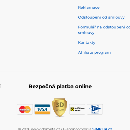
Reklamace
Odstoupení od smlouvy
Formulář na odstoupení o
smlouvy
Kontakty
Affiliate program
i
Bezpečná platba online
© 2026 www.dometa.cz ⦁ E-shop vytvořila
SIMPLIA.cz