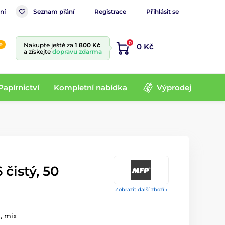
ní
Seznam přání
Registrace
Přihlásit se
0
e
Nakupte ještě za
1 800 Kč
0 Kč
a získejte
dopravu zdarma
Papírnictví
Kompletní nabídka
Výprodej
 čistý, 50
Zobrazit další zboží ›
ů, mix