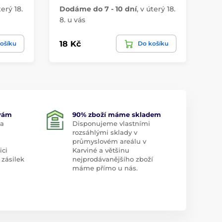
terý 18.
Dodáme do 7 - 10 dní
,
v úterý 18.
Do
8. u vás
8. 
18 Kč
34
ošíku
Do košíku
 vám
90% zboží máme skladem
 a
Disponujeme vlastními
rozsáhlými sklady v
průmyslovém areálu v
ici
Karviné a většinu
 zásilek
nejprodávanějšího zboží
máme přímo u nás.