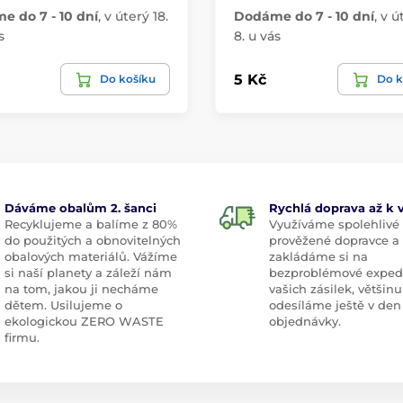
 do 7 - 10 dní
,
v úterý 18.
Dodáme do 7 - 10 dní
,
v ú
s
8. u vás
5 Kč
Do košíku
Do k
Dáváme obalům 2. šanci
Rychlá doprava až k
Recyklujeme a balíme z 80%
Využíváme spolehlivé
do použitých a obnovitelných
prověžené dopravce a
obalových materiálů. Vážíme
zakládáme si na
si naší planety a záleží nám
bezproblémové exped
na tom, jakou ji necháme
vašich zásilek, většinu
dětem. Usilujeme o
odesíláme ještě v den
ekologickou ZERO WASTE
objednávky.
firmu.