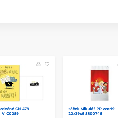
srdečné CN-479
sáček Mikuláš PP vzor19
_V_C0059
20x39x6 5800746