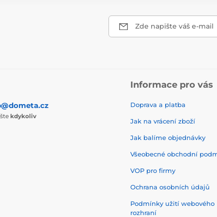
Zde napište váš e-mail
Informace pro vás
p@dometa.cz
Doprava a platba
ište
kdykoliv
Jak na vrácení zboží
Jak balíme objednávky
Všeobecné obchodní pod
VOP pro firmy
Ochrana osobních údajů
Podmínky užití webového
rozhraní