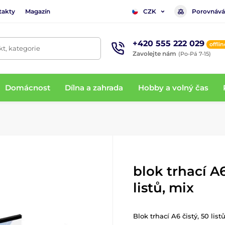
takty
Magazín
Porovnává
CZK
+420 555 222 029
offlin
t, kategorie
Zavolejte nám
(Po-Pá 7-15)
Domácnost
Dílna a zahrada
Hobby a volný čas
blok trhací A6
listů, mix
Blok trhací A6 čistý, 50 list