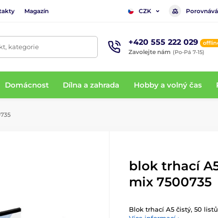
takty
Magazín
Porovnává
CZK
+420 555 222 029
offlin
t, kategorie
Zavolejte nám
(Po-Pá 7-15)
Domácnost
Dílna a zahrada
Hobby a volný čas
0735
blok trhací A5 
mix 7500735
Blok trhací A5 čistý, 50 lis