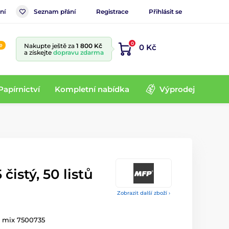
ní
Seznam přání
Registrace
Přihlásit se
0
e
Nakupte ještě za
1 800 Kč
0 Kč
a získejte
dopravu zdarma
Papírnictví
Kompletní nabídka
Výprodej
čistý, 50 listů
Zobrazit další zboží ›
tů mix 7500735