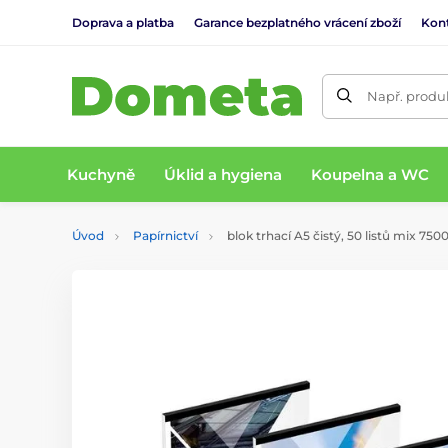
Doprava a platba
Garance bezplatného vrácení zboží
Kon
Např. produk
Kuchyně
Úklid a hygiena
Koupelna a WC
Úvod
Papírnictví
blok trhací A5 čistý, 50 listů mix 750