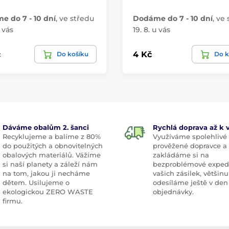
 do 7 - 10 dní
,
ve středu
Dodáme do 7 - 10 dní
,
ve 
u vás
19. 8. u vás
č
4 Kč
Do košíku
Do k
Dáváme obalům 2. šanci
Rychlá doprava až k
Recyklujeme a balíme z 80%
Využíváme spolehlivé
do použitých a obnovitelných
prověžené dopravce a
obalových materiálů. Vážíme
zakládáme si na
si naší planety a záleží nám
bezproblémové exped
na tom, jakou ji necháme
vašich zásilek, většinu
dětem. Usilujeme o
odesíláme ještě v den
ekologickou ZERO WASTE
objednávky.
firmu.