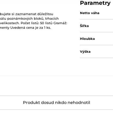
Parametry
Netto váha
ebujete si zaznamenat důležitou
kálu poznámkových bloků, trhacích
likostech. Počet listů: 50 listů Gramáž:
Šířka
amenty Uvedená cena je za 1 ks.
Hloubka
Výška
Produkt dosud nikdo nehodnotil