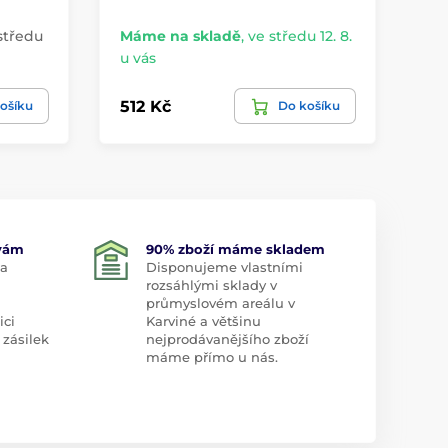
středu
Máme na skladě
,
ve středu 12. 8.
Do
u vás
19.
512 Kč
49
ošíku
Do košíku
 vám
90% zboží máme skladem
 a
Disponujeme vlastními
rozsáhlými sklady v
průmyslovém areálu v
ici
Karviné a většinu
 zásilek
nejprodávanějšího zboží
máme přímo u nás.