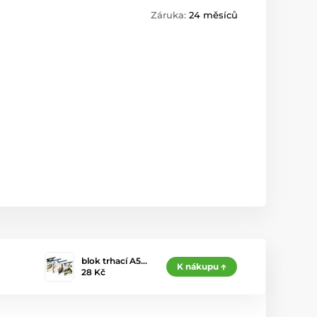
Záruka:
24 měsíců
blok trhací A5…
K nákupu
28 Kč