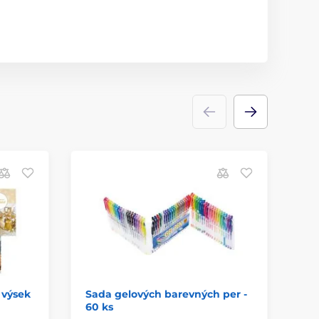
 výsek
Sada gelových barevných per -
ok
60 ks
30