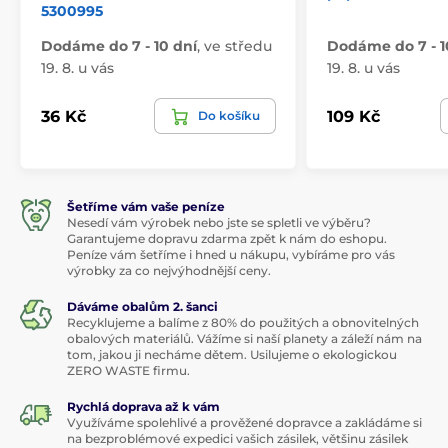
5300995
Dodáme do 7 - 10 dní
,
ve středu
Dodáme do 7 - 1
19. 8. u vás
19. 8. u vás
36 Kč
109 Kč
Do košíku
Šetříme vám vaše peníze
Nesedí vám výrobek nebo jste se spletli ve výběru?
Garantujeme dopravu zdarma zpět k nám do eshopu.
Peníze vám šetříme i hned u nákupu, vybíráme pro vás
výrobky za co nejvýhodnější ceny.
Dáváme obalům 2. šanci
Recyklujeme a balíme z 80% do použitých a obnovitelných
obalových materiálů. Vážíme si naší planety a záleží nám na
tom, jakou ji necháme dětem. Usilujeme o ekologickou
ZERO WASTE firmu.
Rychlá doprava až k vám
Využíváme spolehlivé a prověžené dopravce a zakládáme si
na bezproblémové expedici vašich zásilek, většinu zásilek