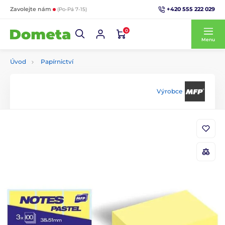
+420 555 222 029
Zavolejte nám
(Po-Pá 7-15)
0
Menu
Úvod
Papírnictví
Výrobce