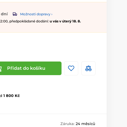
 dní
Možnosti dopravy ›
 12:00, předpokládané dodání:
u vás v úterý 18. 8.
Přidat do košíku
d
1 800 Kč
Záruka:
24 měsíců