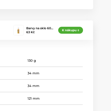
Barvy na sklo 60…
K nákupu
63 Kč
130 g
34 mm
34 mm
121 mm