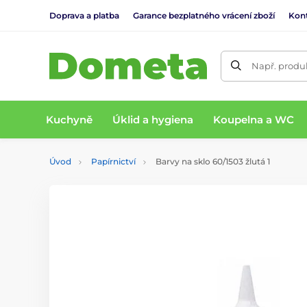
Doprava a platba
Garance bezplatného vrácení zboží
Kon
Např. produk
Kuchyně
Úklid a hygiena
Koupelna a WC
Úvod
Papírnictví
Barvy na sklo 60/1503 žlutá 1