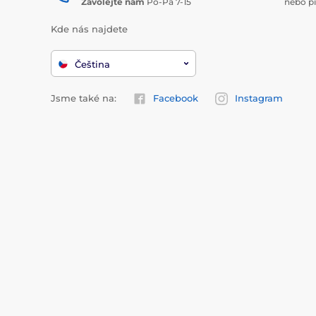
Zavolejte nám
Po-Pá 7-15
nebo p
Kde nás najdete
Čeština
Jsme také na:
Facebook
Instagram