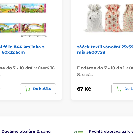
 fólie 844 krajinka s
sáček textil vánoční 25x
 60x22,5cm
mix 5800728
 do 7 - 10 dní
,
v úterý 18.
Dodáme do 7 - 10 dní
,
v ú
s
8. u vás
č
67 Kč
Do košíku
Do k
Dáváme obalům 2. šanci
Rychlá doprava až k