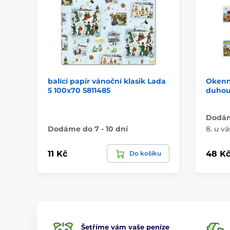
balící papír vánoční klasik Lada
Okenní
5 100x70 5811485
duhou
Dodáme
Dodáme do 7 - 10 dní
8. u vá
11 Kč
48 K
Do košíku
Šetříme vám vaše peníze