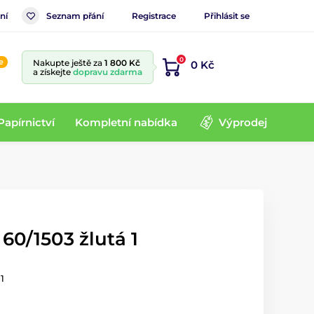
ní
Seznam přání
Registrace
Přihlásit se
0
e
Nakupte ještě za
1 800 Kč
0 Kč
a získejte
dopravu zdarma
Papírnictví
Kompletní nabídka
Výprodej
 60/1503 žlutá 1
1