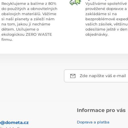
Recyklujeme a balíme z 80%
Využíváme spolehlivé
do použitých a obnovitelných
prověžené dopravce a
obalových materiálů. Vážíme
zakládáme si na
si naší planety a záleží nám
bezproblémové exped
na tom, jakou ji necháme
vašich zásilek, většinu
dětem. Usilujeme o
odesíláme ještě v den
ekologickou ZERO WASTE
objednávky.
firmu.
Zde napište váš e-mail
Informace pro vás
p@dometa.cz
Doprava a platba