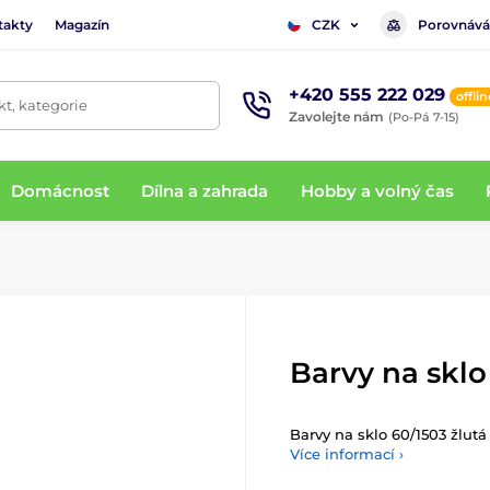
takty
Magazín
Porovnává
CZK
+420 555 222 029
offlin
t, kategorie
Zavolejte nám
(Po-Pá 7-15)
Domácnost
Dílna a zahrada
Hobby a volný čas
Barvy na sklo
Barvy na sklo 60/1503 žlutá 
Více informací ›