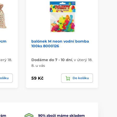
39cm
balónek M neon vodní bomba
Ta
100ks 8000126
TA
terý 18.
Dodáme do 7 - 10 dní
,
v úterý 18.
Do
8. u vás
8. 
59 Kč
38
ošíku
Do košíku
 vám
90% zboží máme skladem