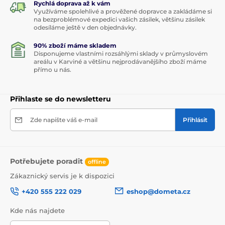
Rychlá doprava až k vám
Využíváme spolehlivé a prověžené dopravce a zakládáme si
na bezproblémové expedici vašich zásilek, většinu zásilek
odesíláme ještě v den objednávky.
90% zboží máme skladem
Disponujeme vlastními rozsáhlými sklady v průmyslovém
areálu v Karviné a většinu nejprodávanějšího zboží máme
přímo u nás.
Přihlaste se do newsletteru
Zde napište váš e-mail
Přihlásit
Potřebujete poradit
offline
Zákaznický servis je k dispozici
+420 555 222 029
eshop@dometa.cz
Kde nás najdete