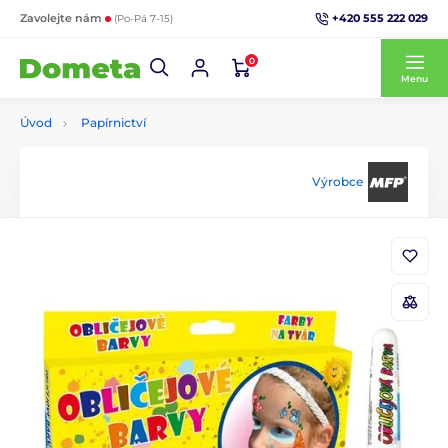
+420 555 222 029
Zavolejte nám
(Po-Pá 7-15)
0
Menu
Úvod
Papírnictví
Výrobce