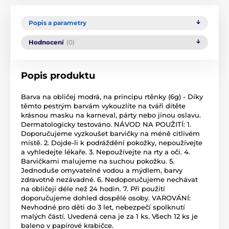
Popis a parametry
Hodnocení
(0)
Popis produktu
Barva na obličej modrá, na principu rtěnky (6g) - Díky
těmto pestrým barvám vykouzlíte na tváři dítěte
krásnou masku na karneval, párty nebo jinou oslavu.
Dermatologicky testováno. NÁVOD NA POUŽITÍ: 1.
Doporučujeme vyzkoušet barvičky na méně citlivém
místě. 2. Dojde-li k podráždění pokožky, nepoužívejte
a vyhledejte lékaře. 3. Nepoužívejte na rty a oči. 4.
Barvičkami malujeme na suchou pokožku. 5.
Jednoduše omyvatelné vodou a mýdlem, barvy
zdravotně nezávadné. 6. Nedoporučujeme nechávat
na obličeji déle než 24 hodin. 7. Při použití
doporučujeme dohled dospělé osoby. VAROVÁNÍ:
Nevhodné pro děti do 3 let, nebezpečí spolknutí
malých částí. Uvedená cena je za 1 ks. Všech 12 ks je
baleno v papírové krabičce.