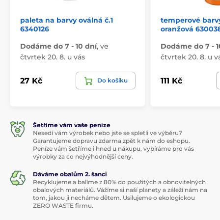
paleta na barvy oválná č.1
temperové barv
6340126
oranžová 63003
Dodáme do 7 - 10 dní
,
ve
Dodáme do 7 - 1
čtvrtek 20. 8. u vás
čtvrtek 20. 8. u v
27 Kč
111 Kč
Do košíku
Šetříme vám vaše peníze
Nesedí vám výrobek nebo jste se spletli ve výběru?
Garantujeme dopravu zdarma zpět k nám do eshopu.
Peníze vám šetříme i hned u nákupu, vybíráme pro vás
výrobky za co nejvýhodnější ceny.
Dáváme obalům 2. šanci
Recyklujeme a balíme z 80% do použitých a obnovitelných
obalových materiálů. Vážíme si naší planety a záleží nám na
tom, jakou ji necháme dětem. Usilujeme o ekologickou
ZERO WASTE firmu.