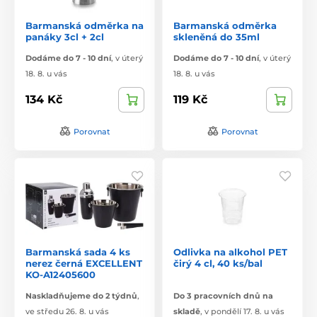
Barmanská odměrka na
Barmanská odměrka
panáky 3cl + 2cl
skleněná do 35ml
Dodáme do 7 - 10 dní
,
v úterý
Dodáme do 7 - 10 dní
,
v úterý
18. 8. u vás
18. 8. u vás
134 Kč
119 Kč
Porovnat
Porovnat
Barmanská sada 4 ks
Odlivka na alkohol PET
nerez černá EXCELLENT
čirý 4 cl, 40 ks/bal
KO-A12405600
Naskladňujeme do 2 týdnů
,
Do 3 pracovních dnů na
ve středu 26. 8. u vás
skladě
,
v pondělí 17. 8. u vás