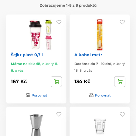
Zobrazujeme 1-8 z 8 produktů
Šejkr plast 0,7 l
Alkohol metr
Máme na skladě
,
v úterý 11.
Dodáme do 7 - 10 dní
,
v úterý
8. u vás
18. 8. u vás
167 Kč
134 Kč
Porovnat
Porovnat