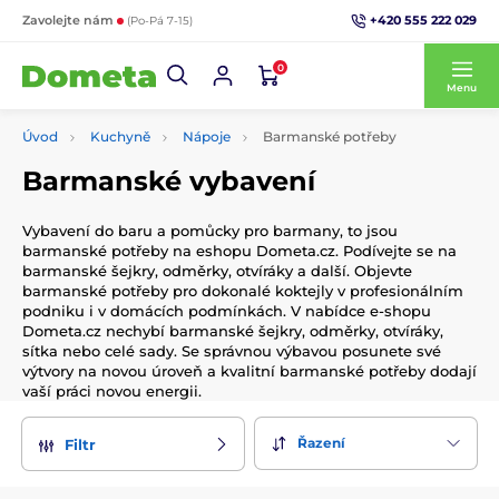
+420 555 222 029
Zavolejte nám
(Po-Pá 7-15)
0
Menu
Úvod
Kuchyně
Nápoje
Barmanské potřeby
Barmanské vybavení
Vybavení do baru a pomůcky pro barmany, to jsou
barmanské potřeby na eshopu Dometa.cz. Podívejte se na
barmanské šejkry, odměrky, otvíráky a další. Objevte
barmanské potřeby pro dokonalé koktejly v profesionálním
podniku i v domácích podmínkách. V nabídce e-shopu
Dometa.cz nechybí barmanské šejkry, odměrky, otvíráky,
sítka nebo celé sady. Se správnou výbavou posunete své
výtvory na novou úroveň a kvalitní barmanské potřeby dodají
vaší práci novou energii.
Řazení
Filtr