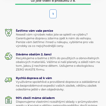
Už jste viděli 8 produktů z 8.
1
Šetříme vám vaše peníze
Nesedí vám výrobek nebo jste se spletli ve výběru?
Garantujeme dopravu zdarma zpět k nám do eshopu.
Peníze vám šetříme i hned u nákupu, vybíráme pro vás
výrobky za co nejvýhodnější ceny.
Dáváme obalům 2. šanci
Recyklujeme a balíme z 80% do použitých a obnovitelných
obalových materiálů. Vážíme si naší planety a záleží nám na
tom, jakou ji necháme dětem. Usilujeme o ekologickou
ZERO WASTE firmu.
Rychlá doprava až k vám
Využíváme spolehlivé a prověžené dopravce a zakládáme si
na bezproblémové expedici vašich zásilek, většinu zásilek
odesíláme ještě v den objednávky.
90% zboží máme skladem
Disponujeme vlastními rozsáhlými sklady v průmyslovém
areálu v Karviné a většinu nejprodávanějšího zboží máme