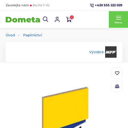
+420 555 222 029
Zavolejte nám
(Po-Pá 7-15)
0
Menu
Úvod
Papírnictví
Výrobce