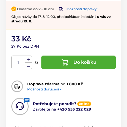
Možnosti dopravy ›
Dodáme do 7 - 10 dní
Objednávky do 17. 8. 12:00, předpokládané dodání:
u vás ve
středu 19. 8.
33 Kč
27 Kč bez DPH
Do košíku
ks
Doprava zdarma
od
1 800 Kč
Možnosti doručení ›
Potřebujete poradit?
offline
Zavolejte na
+420 555 222 029