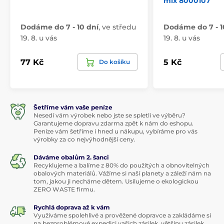
mix 8000107
Dodáme do 7 - 10 dní
,
ve středu
Dodáme do 7 - 1
19. 8. u vás
19. 8. u vás
77 Kč
5 Kč
Do košíku
Šetříme vám vaše peníze
Nesedí vám výrobek nebo jste se spletli ve výběru?
Garantujeme dopravu zdarma zpět k nám do eshopu.
Peníze vám šetříme i hned u nákupu, vybíráme pro vás
výrobky za co nejvýhodnější ceny.
Dáváme obalům 2. šanci
Recyklujeme a balíme z 80% do použitých a obnovitelných
obalových materiálů. Vážíme si naší planety a záleží nám na
tom, jakou ji necháme dětem. Usilujeme o ekologickou
ZERO WASTE firmu.
Rychlá doprava až k vám
Využíváme spolehlivé a prověžené dopravce a zakládáme si
na bezproblémové expedici vašich zásilek, většinu zásilek