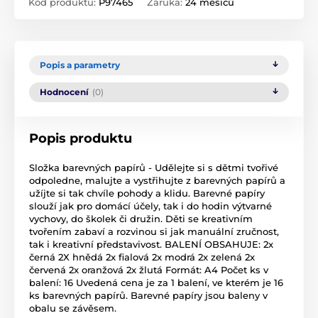
Kód produktu:
P97465
Záruka:
24 měsíců
Popis a parametry
Hodnocení
(0)
Popis produktu
Složka barevných papírů - Udělejte si s dětmi tvořivé
odpoledne, malujte a vystřihujte z barevných papírů a
užíjte si tak chvíle pohody a klidu. Barevné papíry
slouží jak pro domácí účely, tak i do hodin výtvarné
vychovy, do školek či družin. Děti se kreativním
tvořením zabaví a rozvinou si jak manuální zručnost,
tak i kreativní představivost. BALENÍ OBSAHUJE: 2x
černá 2X hnědá 2x fialová 2x modrá 2x zelená 2x
červená 2x oranžová 2x žlutá Formát: A4 Počet ks v
balení: 16 Uvedená cena je za 1 balení, ve kterém je 16
ks barevných papírů. Barevné papíry jsou baleny v
obalu se závěsem.