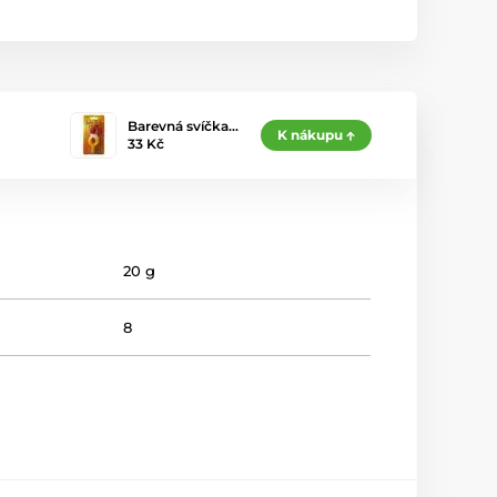
Barevná svíčka…
K nákupu
33 Kč
20 g
8