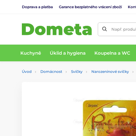
Doprava a platba
Garance bezplatného vrácení zboží
Kon
Např. produk
Kuchyně
Úklid a hygiena
Koupelna a WC
Úvod
Domácnost
Svíčky
Narozeninové svíčky