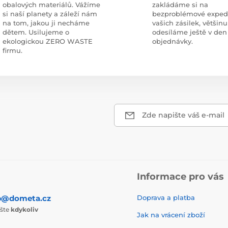
obalových materiálů. Vážíme
zakládáme si na
si naší planety a záleží nám
bezproblémové exped
na tom, jakou ji necháme
vašich zásilek, většinu
dětem. Usilujeme o
odesíláme ještě v den
ekologickou ZERO WASTE
objednávky.
firmu.
Zde napište váš e-mail
Informace pro vás
p@dometa.cz
Doprava a platba
ište
kdykoliv
Jak na vrácení zboží