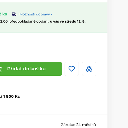
 ks
Možnosti dopravy ›
 12:00, předpokládané dodání:
u vás ve středu 12. 8.
Přidat do košíku
d
1 800 Kč
Záruka:
24 měsíců