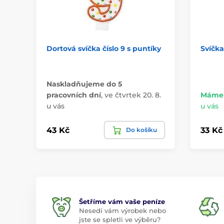
Dortová svíčka číslo 9 s puntíky
Svíčka
Naskladňujeme do 5
pracovních dní
,
ve čtvrtek 20. 8.
Máme 
u vás
u vás
43 Kč
33 Kč
Do košíku
Šetříme vám vaše peníze
Nesedí vám výrobek nebo
jste se spletli ve výběru?