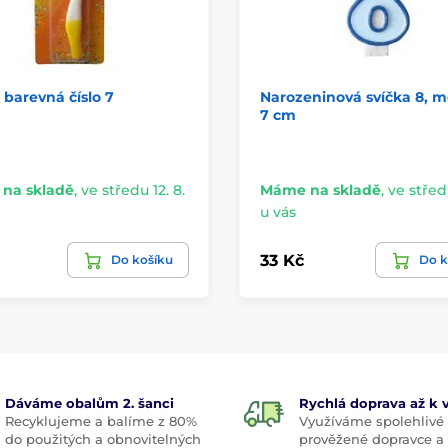
 barevná číslo 7
Narozeninová svíčka 8, m
7 cm
na skladě
,
ve středu 12. 8.
Máme na skladě
,
ve středu
u vás
33 Kč
Do košíku
Do k
Dáváme obalům 2. šanci
Rychlá doprava až k
Recyklujeme a balíme z 80%
Využíváme spolehlivé
do použitých a obnovitelných
prověžené dopravce a