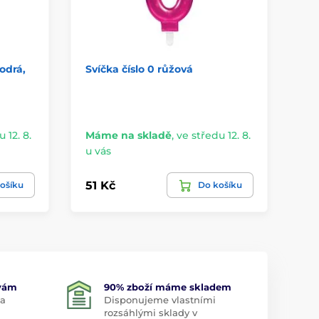
odrá,
Svíčka číslo 0 růžová
Na
7 
 12. 8.
Máme na skladě
,
ve středu 12. 8.
Má
u vás
u 
51 Kč
33
ošíku
Do košíku
 vám
90% zboží máme skladem
 a
Disponujeme vlastními
rozsáhlými sklady v