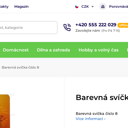
takty
Magazín
Porovnává
CZK
+420 555 222 029
offlin
t, kategorie
Zavolejte nám
(Po-Pá 7-15)
Domácnost
Dílna a zahrada
Hobby a volný čas
Barevná svíčka číslo 8
Barevná svíčk
Barevná svíčka číslo 8
Více informací ›