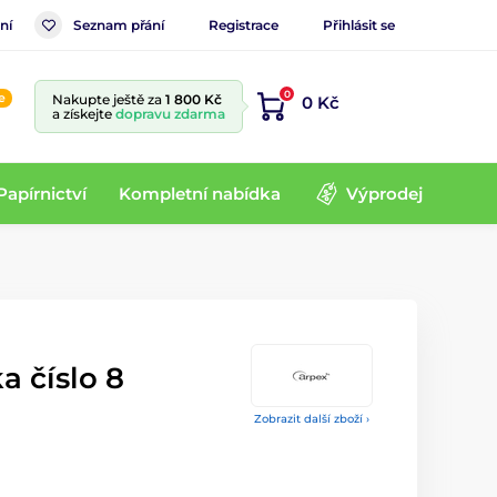
ní
Seznam přání
Registrace
Přihlásit se
0
e
Nakupte ještě za
1 800 Kč
0 Kč
a získejte
dopravu zdarma
Papírnictví
Kompletní nabídka
Výprodej
a číslo 8
Zobrazit další zboží ›