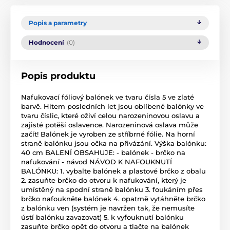
Popis a parametry
Hodnocení
(0)
Popis produktu
Nafukovací fóliový balónek ve tvaru čísla 5 ve zlaté
barvě. Hitem posledních let jsou oblíbené balónky ve
tvaru číslic, které oživí celou narozeninovou oslavu a
zajisté potěší oslavence. Narozeninová oslava může
začít! Balónek je vyroben ze stříbrné fólie. Na horní
straně balónku jsou očka na přivázání. Výška balónku:
40 cm BALENÍ OBSAHUJE: - balónek - brčko na
nafukování - návod NÁVOD K NAFOUKNUTÍ
BALÓNKU: 1. vybalte balónek a plastové brčko z obalu
2. zasuňte brčko do otvoru k nafukování, který je
umístěný na spodní straně balónku 3. foukáním přes
brčko nafoukněte balónek 4. opatrně vytáhněte brčko
z balónku ven (systém je navržen tak, že nemusíte
ústí balónku zavazovat) 5. k vyfouknutí balónku
zasuňte brčko opět do otvoru a tlačte na balónek