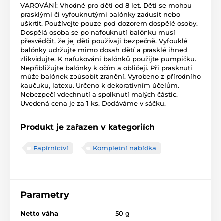
VAROVÁNÍ: Vhodné pro děti od 8 let. Děti se mohou
prasklými či vyfouknutými balónky zadusit nebo
uškrtit. Používejte pouze pod dozorem dospělé osoby.
Dospělá osoba se po nafouknutí balónku musí
přesvědčit, že jej děti používají bezpečně. Vyfouklé
balónky udržujte mimo dosah dětí a prasklé ihned
zlikvidujte. K nafukování balónků použijte pumpičku.
Nepřibližujte balónky k očím a obličeji. Při prasknutí
může balónek způsobit zranění. Vyrobeno z přírodního
kaučuku, latexu. Určeno k dekorativním účelům.
Nebezpečí vdechnutí a spolknutí malých částic.
Uvedená cena je za 1 ks. Dodáváme v sáčku.
Produkt je zařazen v kategoriích
Papírnictví
Kompletní nabídka
Parametry
Netto váha
50 g