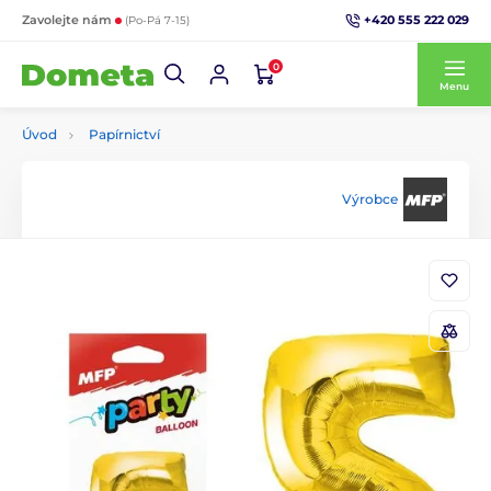
+420 555 222 029
Zavolejte nám
(Po-Pá 7-15)
0
Menu
Úvod
Papírnictví
Výrobce