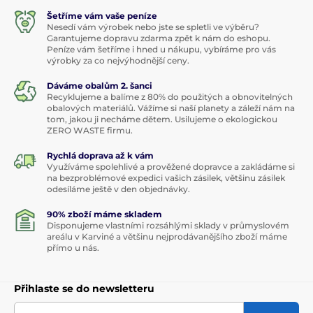
Šetříme vám vaše peníze
Nesedí vám výrobek nebo jste se spletli ve výběru?
Garantujeme dopravu zdarma zpět k nám do eshopu.
Peníze vám šetříme i hned u nákupu, vybíráme pro vás
výrobky za co nejvýhodnější ceny.
Dáváme obalům 2. šanci
Recyklujeme a balíme z 80% do použitých a obnovitelných
obalových materiálů. Vážíme si naší planety a záleží nám na
tom, jakou ji necháme dětem. Usilujeme o ekologickou
ZERO WASTE firmu.
Rychlá doprava až k vám
Využíváme spolehlivé a prověžené dopravce a zakládáme si
na bezproblémové expedici vašich zásilek, většinu zásilek
odesíláme ještě v den objednávky.
90% zboží máme skladem
Disponujeme vlastními rozsáhlými sklady v průmyslovém
areálu v Karviné a většinu nejprodávanějšího zboží máme
přímo u nás.
Přihlaste se do newsletteru