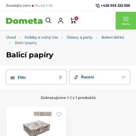
+420 555 222 029
Zavolejte nám
(Po-Pá 7-15)
0
Menu
Úvod
Hobby a volný čas
Oslavy a party
Balení dárků
Balicí papíry
Balicí papíry
Řazení
Filtr
Zobrazujeme 1-1 z 1 produktů