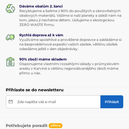
Dáváme obalům 2. šanci
Recyklujeme a balíme z 80% do použitých a obnovitelných
obalových materiálů. Vážíme si naší planety a záleží nám na
tom, jakou ji necháme dětem. Usilujeme o ekologickou
ZERO WASTE firmu.
Rychlá doprava až k vám
Využíváme spolehlivé a prověžené dopravce a zakládáme si
na bezproblémové expedici vašich zásilek, většinu zásilek
odesíláme ještě v den objednávky.
90% zboží máme skladem
Disponujeme vlastními rozsáhlými sklady v průmyslovém
areálu v Karviné a většinu nejprodávanějšího zboží máme
přímo u nás.
Přihlaste se do newsletteru
Zde napište váš e-mail
Přihlásit
Potřebujete poradit
offline